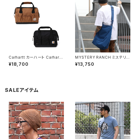
リーフケース
Carhartt カーハート Carhartt
MYSTERY RANCH ミステリー
カーハート CT0351 14 Inch 2
ランチ BINDLE 20 ビンドル シ
¥18,700
¥13,750
5 Pocket Heavyweight To
ョルダーバッグ トートバッグ 全3
ol Bag レガシーツールバッグ
色
全2色
SALEアイテム