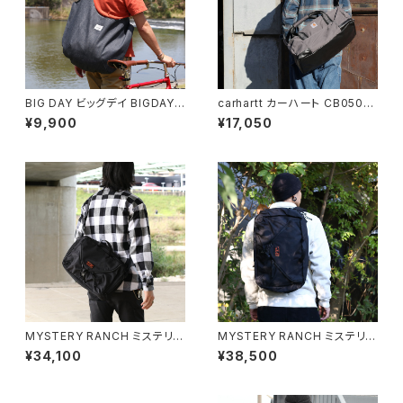
BIG DAY ビッグデイ BIGDAY
carhartt カーハート CB0501
DENIM UTILITY BAG デニム
35L Classic Duffel ダッフル
¥9,900
¥17,050
ユーティリティバッグ ショルダー
バッグ 全3色
日本製 岡山デニム
MYSTERY RANCH ミステリー
MYSTERY RANCH ミステリー
ランチ MYSTERY RANCH ミ
ランチ 3 Way 27 Expandabl
¥34,100
¥38,500
ステリーランチ 3 Way 18 Exp
e Briefcase 3ウェイ バックパ
andable Briefcase 3ウェイ
ック ショルダーバッグ ブリーフ
バックパック ショルダーバッグ ブ
ケース