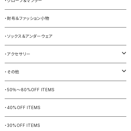
BATTLE LAKE
パーカー
ジャージ・スウェット
ボストンバッグ・ダッフルバッグ
サンダル
・グローブ＆マフラー
Barbour
ハーフパンツ・ショートパンツ
ヒップバッグ・ファニーパック
その他シューズ
・財布＆ファッション小物
BAYSIDE
ブリーフケース
シュー用品
・ソックス＆アンダーウェア
BELSTAFF
ツールバッグ
・アクセサリー
BIG BILL
バングル・ブレスレット
・その他
WORKERS BIGDAY
リング
ヴィンテージ
・50％〜80%OFF ITEMS
BHADUR
ネックレス・ペンダント
アウトドア用品
・40%OFF ITEMS
Bills KHAKIS
ピンズ・ブローチ
ナバホラグ・ビンテージラグ
・30%OFF ITEMS