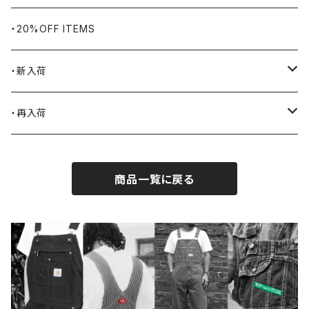
BLUCO
腕時計
ブランケット
・20%OFF ITEMS
Blundstone
食品
・新入荷
BLACK JACK BOOTS
ライター
2026.7.31
・再入荷
BROTHERBRIDGE
ステッカー
2026.7.14
2026.8.8
商品一覧に戻る
BY ROBERT JAMES
インテリア
2026.7.9
2026.8.5
CAMBER
エプロン
2026.7.6
2026.7.30
Carhartt
バイク用品
2026.6.29
2026.7.23