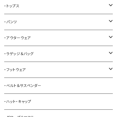
AKER
・トップス
Alden
Tシャツ
・パンツ
ALFONSO'S OF HOLLYWOOD LEATHER
シャツ
ジーンズ
・アウターウェア
All American Khakis
ベスト
ワークパンツ
コート
・ラゲッジ＆バッグ
American Optical
セーター
オーバーオール
ジャケット
トートバッグ
・フットウェア
ANDERSON BEAN BOOT CO.
スウェットシャツ
ミリタリーパンツ
ベスト
ショルダーバッグ
ブーツ
・ベルト＆サスペンダー
Bass Pro Shops
カーディガン
ツナギ
リュック・バックパック
スニーカー
・ハット・キャップ