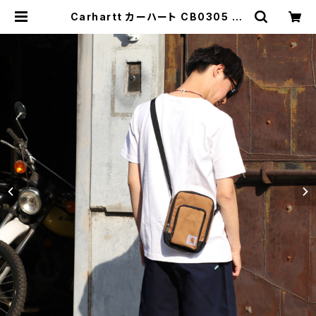
Carhartt カーハート CB0305 Cr
ossbody Zip Bag クロスボディ シ
ョルダーバッグ 全3色 | MAVAZI マ
バジ