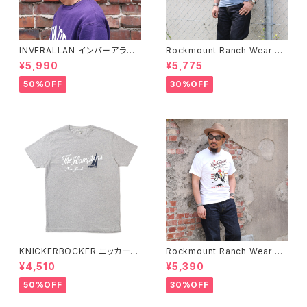
INVERALLAN インバーアラン 1
Rockmount Ranch Wear ロ
00%ピュアウール ニットキャッ
ックマウント ランチウェア Chie
¥5,990
¥5,775
プ 全8色
f Western T-Shirt 半袖Tシャ
ツ 全2色
50%OFF
30%OFF
KNICKERBOCKER ニッカーボ
Rockmount Ranch Wear ロ
ッカー HEATHER GREY ハン
ックマウント ランチウェア Rock
¥4,510
¥5,390
プトン Tシャツ
mount Bronc Western T-Sh
irt 半袖Tシャツ 全3色
50%OFF
30%OFF