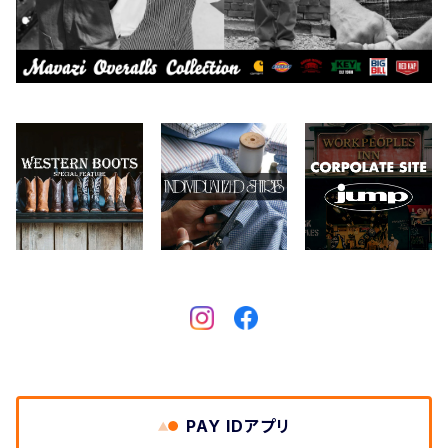
Collonil
ケア用品
2026.6.27
CONVERSE
本、写真集
CHIPPS COMPANY
眼鏡、サングラス
Crescent Down Works
DARN TOUGH VERMONT
Dickies
DULUTH PACK
PAY IDアプリ
Easymoc