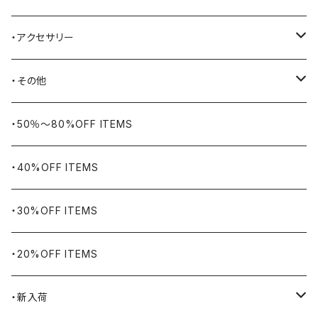
BELSTAFF
ツールバッグ
・アクセサリー
BIG BILL
バングル・ブレスレット
・その他
WORKERS BIGDAY
リング
ヴィンテージ
・50％〜80%OFF ITEMS
BHADUR
ネックレス・ペンダント
アウトドア用品
・40%OFF ITEMS
Bills KHAKIS
ピンズ・ブローチ
ナバホラグ・ビンテージラグ
・30%OFF ITEMS
BLUCO
腕時計
ブランケット
・20%OFF ITEMS
Blundstone
食品
・新入荷