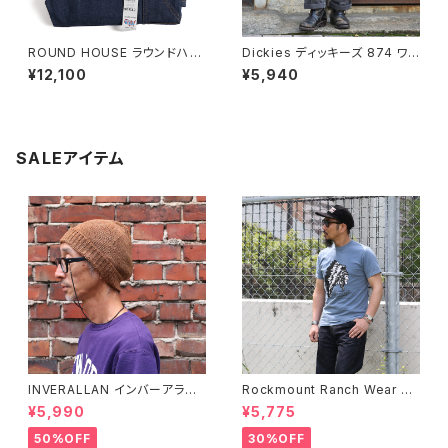
ROUND HOUSE ラウンドハウ
Dickies ディッキーズ 874 ワ
ス #101 デニム ストレート ペイ
ークパンツ チャコールグレー O
¥12,100
¥5,940
ンターパンツ
riginal Work Pants
SALEアイテム
INVERALLAN インバーアラン 1
Rockmount Ranch Wear ロ
00%ピュアウール ニットキャッ
ックマウント ランチウェア Chie
¥5,990
¥5,775
プ 全8色
f Western T-Shirt 半袖Tシャ
ツ 全2色
50%OFF
30%OFF