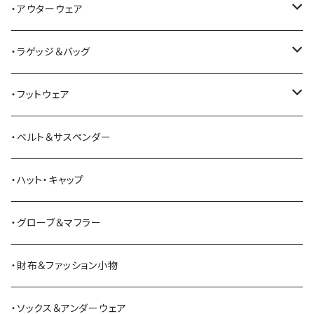
ALFONSO'S OF HOLLYWOOD LEATHER
シャツ
ジーンズ
・アウターウェア
All American Khakis
ベスト
ワークパンツ
コート
・ラゲッジ＆バッグ
American Optical
セーター
オーバーオール
ジャケット
トートバッグ
・フットウェア
ANDERSON BEAN BOOT CO.
スウェットシャツ
ミリタリーパンツ
ベスト
ショルダーバッグ
ブーツ
・ベルト＆サスペンダー
Bass Pro Shops
カーディガン
ツナギ
リュック・バックパック
スニーカー
・ハット・キャップ
BATTLE LAKE
パーカー
ジャージ・スウェット
ボストンバッグ・ダッフルバッグ
サンダル
・グローブ＆マフラー
Barbour
ハーフパンツ・ショートパンツ
ヒップバッグ・ファニーパック
その他シューズ
・財布＆ファッション小物
BAYSIDE
ブリーフケース
シュー用品
・ソックス＆アンダーウェア