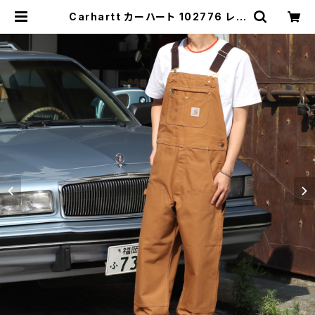
Carhartt カーハート 102776 レン
グス32 ダブルニーダックオーバーオ
ール 全3色 | MAVAZI マバジ