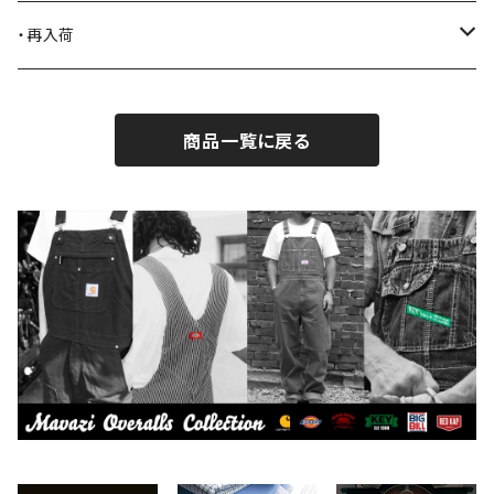
BLACK JACK BOOTS
ライター
2026.7.31
・再入荷
BROTHERBRIDGE
ステッカー
2026.7.14
2026.8.8
商品一覧に戻る
BY ROBERT JAMES
インテリア
2026.7.9
2026.8.5
CAMBER
エプロン
2026.7.6
2026.7.30
Carhartt
バイク用品
2026.6.29
2026.7.23
Collonil
ケア用品
2026.6.27
CONVERSE
本、写真集