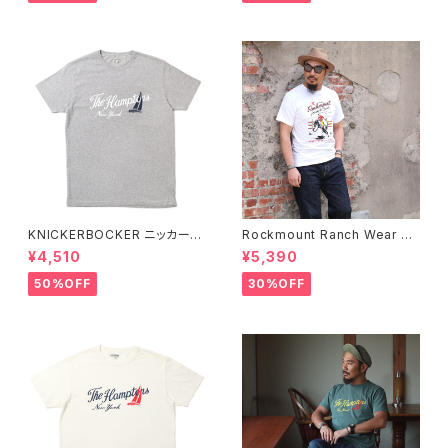
KNICKERBOCKER ニッカーボ
Rockmount Ranch Wear ロ
ッカー HEATHER GREY ハン
ックマウント ランチウェア Rock
¥4,510
¥5,390
プトン Tシャツ
mount Bronc Western T-Sh
irt 半袖Tシャツ 全3色
50%OFF
30%OFF