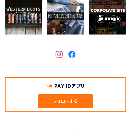
CHIPPS COMPANY
眼鏡、サングラス
Crescent Down Works
DARN TOUGH VERMONT
Dickies
DULUTH PACK
PAY IDアプリ
Easymoc
フォローする
FERNAND LEATHER
FILSON