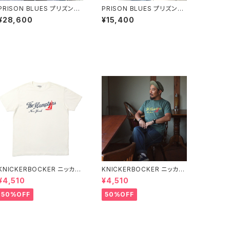
PRISON BLUES プリズンブ
PRISON BLUES プリズンブ
ルース 620 Yard Coat Line
ルース 446 Charcoal Shor
¥28,600
¥15,400
d ライナー付き ヤードコート
t Sleeve Work Shirt チャコ
全2色
ール ハーフジップシャツ
KNICKERBOCKER ニッカー
KNICKERBOCKER ニッカー
ボッカー MILK ハンプトン T
ボッカー GREEN ハンプトン
¥4,510
¥4,510
シャツ
Tシャツ
50%OFF
50%OFF