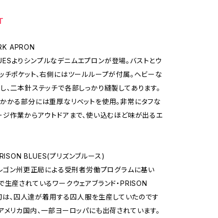
T
RK APRON
BLUESよりシンプルなデニムエプロンが登場。バストとウ
ッチポケット、右側にはツールループが付属。ヘビーな
し、二本針ステッチで各部しっかり縫製してあります。
かかる部分には重厚なリベットを使用。非常にタフな
ージ作業からアウトドアまで、使い込むほど味が出るエ
RISON BLUES(プリズンブルース)
オレゴン州更正局による受刑者労働プログラムに基い
で生産されているワークウェアブランド・PRISON
 当初は、囚人達が着用する囚人服を生産していたのです
アメリカ国内、一部ヨーロッパにも出荷されています。