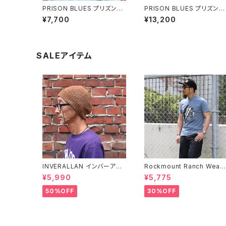
PRISON BLUES プリズンブ
PRISON BLUES プリズンブ
ルース #755 ベースボールキ
ルース #406 半袖ヒッコリー
¥7,700
¥13,200
ャップ BRUSHED NAVY BL
ワークシャツ HICKORY ST
ACK 全2色
RIPE
SALEアイテム
INVERALLAN インバーアラ
Rockmount Ranch Wear
ン 100%ピュアウール ニット
ロックマウント ランチウェア 
¥5,990
¥5,775
キャップ 全8色
hief Western T-Shirt 半
Tシャツ 全2色
50%OFF
30%OFF