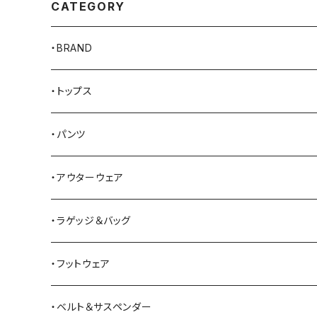
CATEGORY
・BRAND
AKER
・トップス
Alden
Tシャツ
・パンツ
ALFONSO'S OF HOLLYWOOD LEATHER
シャツ
ジーンズ
・アウターウェア
All American Khakis
ベスト
ワークパンツ
コート
・ラゲッジ＆バッグ
American Optical
セーター
オーバーオール
ジャケット
トートバッグ
・フットウェア
ANDERSON BEAN BOOT CO.
スウェットシャツ
ミリタリーパンツ
ベスト
ショルダーバッグ
ブーツ
・ベルト＆サスペンダー