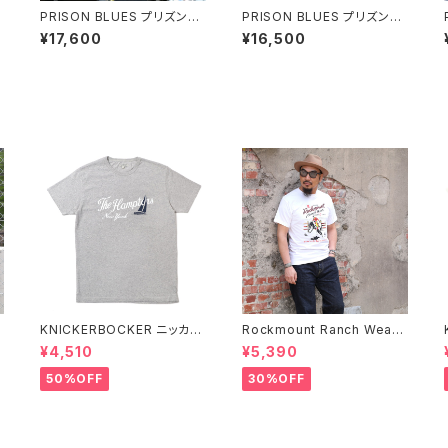
PRISON BLUES プリズンブ
PRISON BLUES プリズンブ
ルース 442 Long Sleeve
ルース #403 長袖ヒッコリー
¥17,600
¥16,500
Charcoal Work Shirt w/Fr
ワークシャツ HICKORY ST
ont Zipper チャコールハー
RIPE
フジップワークシャツ 長袖シ
ャツ
KNICKERBOCKER ニッカー
Rockmount Ranch Wear
C
ボッカー HEATHER GREY
ロックマウント ランチウェア R
¥4,510
¥5,390
袖
ハンプトン Tシャツ
ockmount Bronc Western
T-Shirt 半袖Tシャツ 全3色
50%OFF
30%OFF