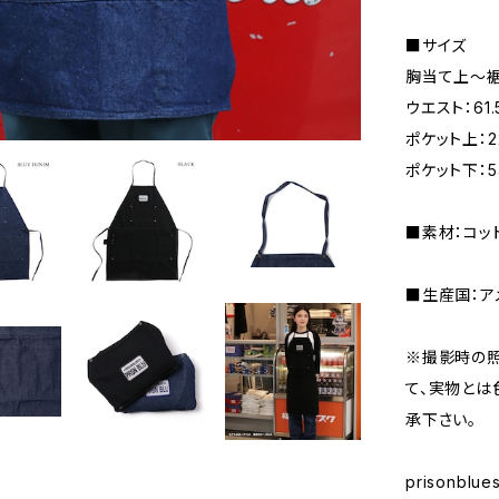
■サイズ
胸当て上～裾ま
ウエスト：61.
ポケット上：22
ポケット下：54
■素材：コット
■生産国：ア
※撮影時の
て、実物とは
承下さい。
prisonblue