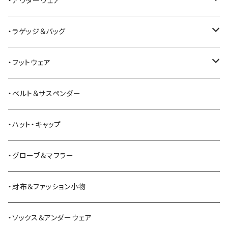
・アウターウェア
All American Khakis
ベスト
ワークパンツ
コート
・ラゲッジ＆バッグ
American Optical
セーター
オーバーオール
ジャケット
トートバッグ
・フットウェア
ANDERSON BEAN BOOT CO.
スウェットシャツ
ミリタリーパンツ
ベスト
ショルダーバッグ
ブーツ
・ベルト＆サスペンダー
Bass Pro Shops
カーディガン
ツナギ
リュック・バックパック
スニーカー
・ハット・キャップ
BATTLE LAKE
パーカー
ジャージ・スウェット
ボストンバッグ・ダッフルバッグ
サンダル
・グローブ＆マフラー
Barbour
ハーフパンツ・ショートパンツ
ヒップバッグ・ファニーパック
その他シューズ
・財布＆ファッション小物
BAYSIDE
ブリーフケース
シュー用品
・ソックス＆アンダーウェア