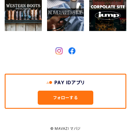
Crescent Down Works
DARN TOUGH VERMONT
Dickies
DULUTH PACK
PAY IDアプリ
Easymoc
フォローする
FERNAND LEATHER
FILSON
© MAVAZI マバジ