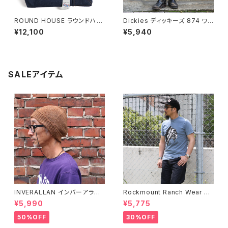
ROUND HOUSE ラウンドハウ
Dickies ディッキーズ 874 ワ
ス #101 デニム ストレート ペイ
ークパンツ チャコールグレー O
¥12,100
¥5,940
ンターパンツ
riginal Work Pants
SALEアイテム
INVERALLAN インバーアラン 1
Rockmount Ranch Wear ロ
00%ピュアウール ニットキャッ
ックマウント ランチウェア Chie
¥5,990
¥5,775
プ 全8色
f Western T-Shirt 半袖Tシャ
ツ 全2色
50%OFF
30%OFF