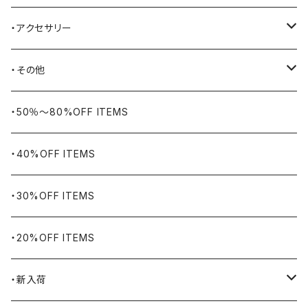
BELSTAFF
ツールバッグ
・アクセサリー
BIG BILL
バングル・ブレスレット
・その他
WORKERS BIGDAY
リング
ヴィンテージ
・50％〜80%OFF ITEMS
BHADUR
ネックレス・ペンダント
アウトドア用品
・40%OFF ITEMS
Bills KHAKIS
ピンズ・ブローチ
ナバホラグ・ビンテージラグ
・30%OFF ITEMS
BLUCO
腕時計
ブランケット
・20%OFF ITEMS
Blundstone
食品
・新入荷