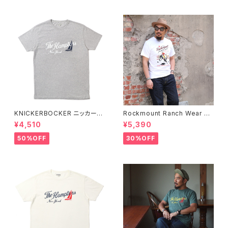
KNICKERBOCKER ニッカーボ
Rockmount Ranch Wear ロ
ッカー HEATHER GREY ハン
ックマウント ランチウェア Rock
¥4,510
¥5,390
プトン Tシャツ
mount Bronc Western T-Sh
irt 半袖Tシャツ 全3色
50%OFF
30%OFF