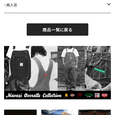
BLACK JACK BOOTS
ライター
2026.7.31
・再入荷
BROTHERBRIDGE
ステッカー
2026.7.14
2026.8.8
商品一覧に戻る
BY ROBERT JAMES
インテリア
2026.7.9
2026.8.5
CAMBER
エプロン
2026.7.6
2026.7.30
Carhartt
バイク用品
2026.6.29
2026.7.23
Collonil
ケア用品
2026.6.27
CONVERSE
本、写真集
CHIPPS COMPANY
眼鏡、サングラス