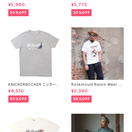
00%ピュアウール ニットキャッ
ックマウント ランチウェア Chie
¥5,990
¥5,775
プ 全8色
f Western T-Shirt 半袖Tシャ
ツ 全2色
50%OFF
30%OFF
KNICKERBOCKER ニッカーボ
Rockmount Ranch Wear ロ
ッカー HEATHER GREY ハン
ックマウント ランチウェア Rock
¥4,510
¥5,390
プトン Tシャツ
mount Bronc Western T-Sh
irt 半袖Tシャツ 全3色
50%OFF
30%OFF