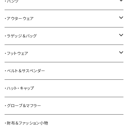
Alden
Tシャツ
・パンツ
ALFONSO'S OF HOLLYWOOD LEATHER
シャツ
ジーンズ
・アウターウェア
All American Khakis
ベスト
ワークパンツ
コート
・ラゲッジ＆バッグ
American Optical
セーター
オーバーオール
ジャケット
トートバッグ
・フットウェア
ANDERSON BEAN BOOT CO.
スウェットシャツ
ミリタリーパンツ
ベスト
ショルダーバッグ
ブーツ
・ベルト＆サスペンダー
Bass Pro Shops
カーディガン
ツナギ
リュック・バックパック
スニーカー
・ハット・キャップ
BATTLE LAKE
パーカー
ジャージ・スウェット
ボストンバッグ・ダッフルバッグ
サンダル
・グローブ＆マフラー
Barbour
ハーフパンツ・ショートパンツ
ヒップバッグ・ファニーパック
その他シューズ
・財布＆ファッション小物