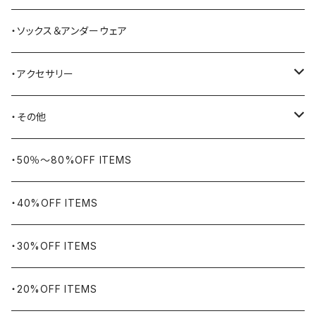
BAYSIDE
ブリーフケース
シュー用品
・ソックス＆アンダーウェア
BELSTAFF
ツールバッグ
・アクセサリー
BIG BILL
バングル・ブレスレット
・その他
WORKERS BIGDAY
リング
ヴィンテージ
・50％〜80%OFF ITEMS
BHADUR
ネックレス・ペンダント
アウトドア用品
・40%OFF ITEMS
Bills KHAKIS
ピンズ・ブローチ
ナバホラグ・ビンテージラグ
・30%OFF ITEMS
BLUCO
腕時計
ブランケット
・20%OFF ITEMS