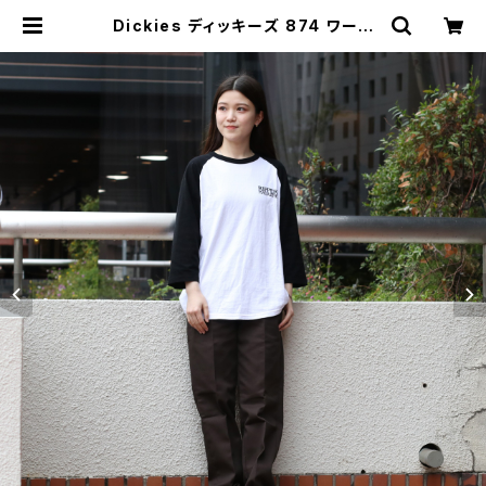
Dickies ディッキーズ 874 ワーク
パンツ ダークブラウン Original Wo
rk Pants | MAVAZI マバジ