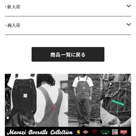
Blundstone
食品
・新入荷
BLACK JACK BOOTS
ライター
2026.7.31
・再入荷
BROTHERBRIDGE
ステッカー
2026.7.14
2026.8.8
商品一覧に戻る
BY ROBERT JAMES
インテリア
2026.7.9
2026.8.5
CAMBER
エプロン
2026.7.6
2026.7.30
Carhartt
バイク用品
2026.6.29
2026.7.23
Collonil
ケア用品
2026.6.27