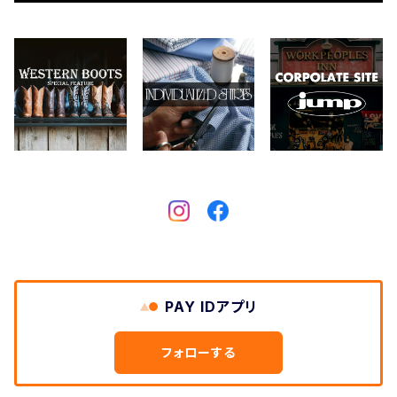
CONVERSE
本、写真集
CHIPPS COMPANY
眼鏡、サングラス
Crescent Down Works
DARN TOUGH VERMONT
Dickies
DULUTH PACK
PAY IDアプリ
Easymoc
フォローする
FERNAND LEATHER