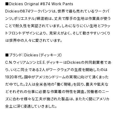
■Dickies Original #874 Work Pants
Dickiesの874ワークパンツは、世界で最も売れているワークパ
ンツ。ポリエステル/綿混紡は、丈夫で厚手の生地は作業員が使う
ことで耐久性を実証されています。しわになりにくい生地とフラッ
トフロントデザインにより、 見栄えがよく、そして動きやすいつくり
は世界中の人々に愛されています。
■ブランド：Dickies（ディッキーズ）
C.N.ウィリアムソンとE.E.ディッキーはDickiesの共同創業者であ
り、いとこ同士である2人がワークウェアの生産を開始したのは
1920年代。国中がアメリカンドリームの実現に向けて沸くまった
だ中でした。2人は全米各地の「働く現場」を回り、農夫や鉱夫な
どそれぞれの仕事に必要な作業着の特性を調査。労働者のニー
ズに合わせ様々な工夫が施された製品は、またたく間にアメリカ
全土に深く浸透していきました。