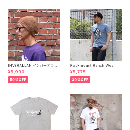
INVERALLAN インバーアラン 1
Rockmount Ranch Wear ロ
00%ピュアウール ニットキャッ
ックマウント ランチウェア Chie
¥5,990
¥5,775
プ 全8色
f Western T-Shirt 半袖Tシャ
ツ 全2色
50%OFF
30%OFF