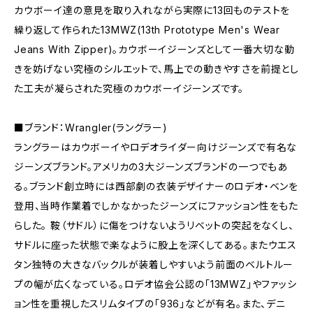
カウボーイ達の意見を取り入れながら実際に13回ものテストを
繰り返して作られた13MWZ(13th Prototype Men's Wear
Jeans With Zipper)。カウボーイジーンズとして一番大切な動
きを妨げない究極のシルエットで、馬上での動きやすさを前提とし
た工夫が凝らされた究極のカウボーイジーンズです。
■ブランド：Wrangler(ラングラー)
ラングラーはカウボーイやロデオライダー向けジーンズで有名な
ジーンズブランド。アメリカの3大ジーンズブランドの一つでもあ
る。ブランド創立時には西部劇の衣装デザイナーのロデオ・ベンを
登用、当時作業着でしかなかったジーンズにファッション性をもた
らした。 鞍（サドル）に傷をつけないようリベットの突起をなくし、
サドルに座った状態で楽なように股上を深くしてある。またウエス
タン独特の大きなバックルが装着しやすいよう前面のベルトルー
プの幅が広くなっている。ロデオ協会公認の「13MWZ」やファッシ
ョン性を重視したスリムタイプの「936」などが有名。また、デニ