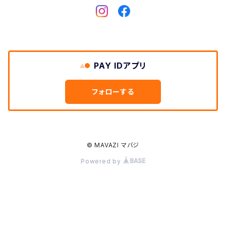
Dickies
DULUTH PACK
PAY IDアプリ
Easymoc
フォローする
FERNAND LEATHER
FILSON
© MAVAZI マバジ
Powered by
FOX RIVER
FULL COUNT