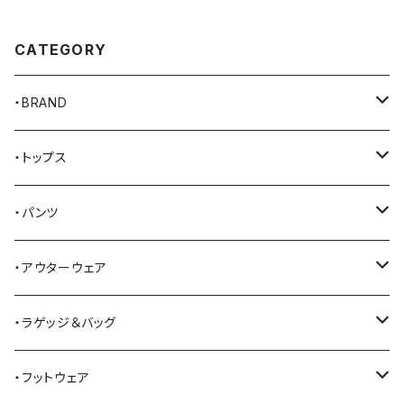
CATEGORY
・BRAND
AKER
・トップス
Alden
Tシャツ
・パンツ
ALFONSO'S OF HOLLYWOOD LEATHER
シャツ
ジーンズ
・アウターウェア
All American Khakis
ベスト
ワークパンツ
コート
・ラゲッジ＆バッグ
American Optical
セーター
オーバーオール
ジャケット
トートバッグ
・フットウェア