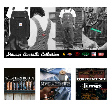
CAMBER
エプロン
2026.7.6
2026.7.30
Carhartt
バイク用品
2026.6.29
2026.7.23
Collonil
ケア用品
2026.6.27
CONVERSE
本、写真集
CHIPPS COMPANY
眼鏡、サングラス
Crescent Down Works
DARN TOUGH VERMONT