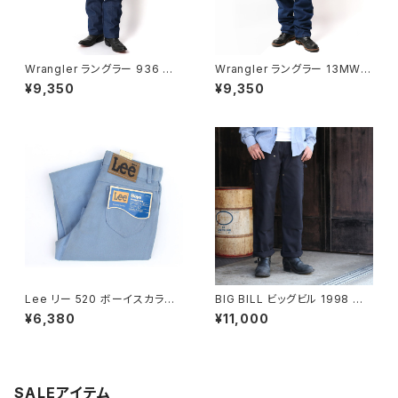
Wrangler ラングラー 936 スリ
Wrangler ラングラー 13MWZ
ムフィットジーンズ USコットン 1
PW カウボーイジーンズ プレウ
¥9,350
¥9,350
4.75oz リジッドデニム
ォッシュド インディゴ
Lee リー 520 ボーイスカラー
BIG BILL ビッグビル 1998 ブラ
ジーンズ ストレートレッグ W25
ック ダブルニーダックキャンバス
¥6,380
¥11,000
L29 1980's DEAD STOCK
パンツ
SALEアイテム