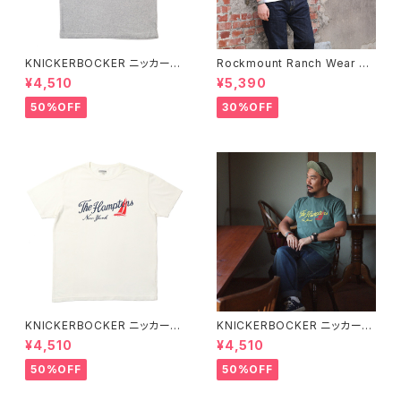
KNICKERBOCKER ニッカーボ
Rockmount Ranch Wear ロ
ッカー HEATHER GREY ハン
ックマウント ランチウェア Rock
¥4,510
¥5,390
プトン Tシャツ
mount Bronc Western T-Sh
irt 半袖Tシャツ 全3色
50%OFF
30%OFF
KNICKERBOCKER ニッカーボ
KNICKERBOCKER ニッカーボ
ッカー MILK ハンプトン Tシャ
ッカー GREEN ハンプトン Tシ
¥4,510
¥4,510
ツ
ャツ
50%OFF
50%OFF