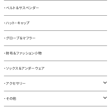
ANDERSON BEAN BOOT CO.
スウェットシャツ
ミリタリーパンツ
ベスト
ショルダーバッグ
ブーツ
・ベルト＆サスペンダー
Bass Pro Shops
カーディガン
ツナギ
リュック・バックパック
スニーカー
・ハット・キャップ
BATTLE LAKE
パーカー
ジャージ・スウェット
ボストンバッグ・ダッフルバッグ
サンダル
・グローブ＆マフラー
Barbour
ハーフパンツ・ショートパンツ
ヒップバッグ・ファニーパック
その他シューズ
・財布＆ファッション小物
BAYSIDE
ブリーフケース
シュー用品
・ソックス＆アンダーウェア
BELSTAFF
ツールバッグ
・アクセサリー
BIG BILL
バングル・ブレスレット
・その他