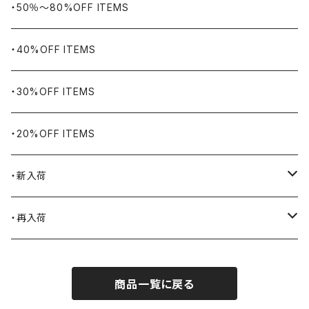
WORKERS BIGDAY
リング
ヴィンテージ
・50％〜80%OFF ITEMS
BHADUR
ネックレス・ペンダント
アウトドア用品
・40%OFF ITEMS
Bills KHAKIS
ピンズ・ブローチ
ナバホラグ・ビンテージラグ
・30%OFF ITEMS
BLUCO
腕時計
ブランケット
・20%OFF ITEMS
Blundstone
食品
・新入荷
BLACK JACK BOOTS
ライター
2026.7.31
・再入荷
BROTHERBRIDGE
ステッカー
2026.7.14
2026.8.8
商品一覧に戻る
BY ROBERT JAMES
インテリア
2026.7.9
2026.8.5