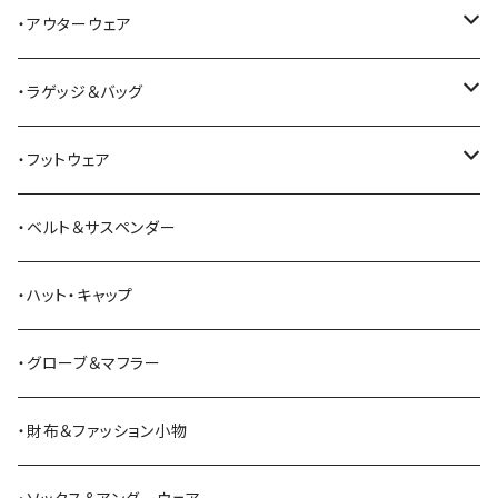
ALFONSO'S OF HOLLYWOOD LEATHER
シャツ
ジーンズ
・アウターウェア
All American Khakis
ベスト
ワークパンツ
コート
・ラゲッジ＆バッグ
American Optical
セーター
オーバーオール
ジャケット
トートバッグ
・フットウェア
ANDERSON BEAN BOOT CO.
スウェットシャツ
ミリタリーパンツ
ベスト
ショルダーバッグ
ブーツ
・ベルト＆サスペンダー
Bass Pro Shops
カーディガン
ツナギ
リュック・バックパック
スニーカー
・ハット・キャップ
BATTLE LAKE
パーカー
ジャージ・スウェット
ボストンバッグ・ダッフルバッグ
サンダル
・グローブ＆マフラー
Barbour
ハーフパンツ・ショートパンツ
ヒップバッグ・ファニーパック
その他シューズ
・財布＆ファッション小物
BAYSIDE
ブリーフケース
シュー用品