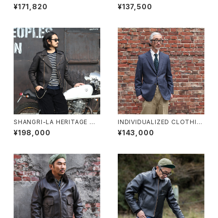
ANILINE STEER ROUNDED
ステアラフアウトサドルホースウ
¥171,820
¥137,500
HEM CAR COAT アニリンステ
エスタンシャツジャケット WJ-0
アラウンドヘムカーコート LSC-
4 キャメル
76-C サイズ44
SHANGRI-LA HERITAGE シ
INDIVIDUALIZED CLOTHIN
ャングリラヘリテージ “CHIOD
G インディビジュアライズドクロ
¥198,000
¥143,000
O” レザージャケット ブラック 2
ージング ウールホップサックブ
025 NEW VERSION
レザー ネイビーグレー