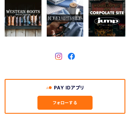
CHIPPS COMPANY
眼鏡、サングラス
Crescent Down Works
DARN TOUGH VERMONT
Dickies
DULUTH PACK
PAY IDアプリ
Easymoc
フォローする
FERNAND LEATHER
FILSON