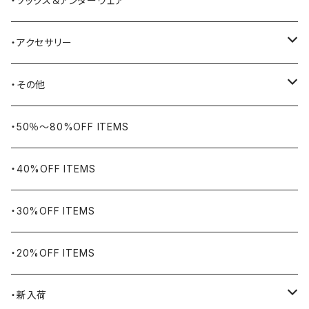
・ソックス＆アンダーウェア
BELSTAFF
ツールバッグ
・アクセサリー
BIG BILL
バングル・ブレスレット
・その他
WORKERS BIGDAY
リング
ヴィンテージ
・50％〜80%OFF ITEMS
BHADUR
ネックレス・ペンダント
アウトドア用品
・40%OFF ITEMS
Bills KHAKIS
ピンズ・ブローチ
ナバホラグ・ビンテージラグ
・30%OFF ITEMS
BLUCO
腕時計
ブランケット
・20%OFF ITEMS
Blundstone
食品
・新入荷