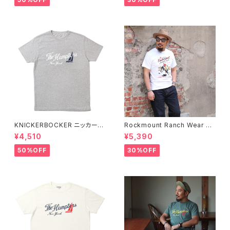
KNICKERBOCKER ニッカーボ
Rockmount Ranch Wear ロ
ッカー HEATHER GREY ハン
ックマウント ランチウェア Rock
¥4,510
¥5,390
プトン Tシャツ
mount Bronc Western T-Sh
irt 半袖Tシャツ 全3色
50%OFF
30%OFF