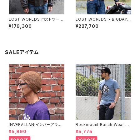
LOST WORLDS ロストワール
LOST WORLDS × BIGDAY
ド G-1フライトジャケット Seal
ロストワールド×ビッグデイ ダブ
¥179,300
¥227,700
Brown
ルネーム ホースレザージャケッ
ト ブラック
SALEアイテム
INVERALLAN インバーアラン 1
Rockmount Ranch Wear ロ
00%ピュアウール ニットキャッ
ックマウント ランチウェア Chie
¥5,990
¥5,775
プ 全8色
f Western T-Shirt 半袖Tシャ
ツ 全2色
50%OFF
30%OFF