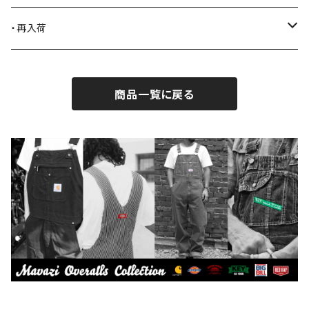
BLACK JACK BOOTS
ライター
2026.7.31
・再入荷
BROTHERBRIDGE
ステッカー
2026.7.14
2026.8.5
商品一覧に戻る
BY ROBERT JAMES
インテリア
2026.7.9
2026.7.30
CAMBER
エプロン
2026.7.6
2026.7.23
Carhartt
バイク用品
2026.6.29
2026.6.27
Collonil
ケア用品
2026.6.14
CONVERSE
本、写真集