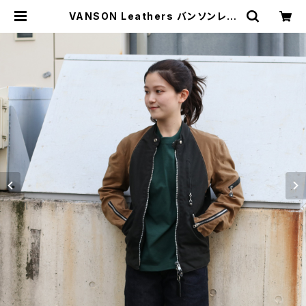
VANSON Leathers バンソンレザ
ー レディース スタンドカラーワックス
ドジャケット BLACK/TAN | MAVA
ZI マバジ