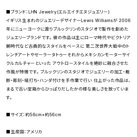
■ブランド：LHN Jewelry(エルエイチエヌジュエリー)
イギリス生まれのジュエリーデザイナーLewis Williamsが 2006
年にニューヨークに渡りブルックリンのスタジオで製作を創めた
ジュエリーブランドです。 彼の作品は主にローマ時代やビクトリア
朝時代など古典的なスタイルをベースに 第二次世界大戦中のト
レンチアートやセーラータトゥーそれからメキシカンモーターサイ
クルカルチャーといった アウトロースタイルを絶妙に融合させた
作風が特徴です。 ブルックリンのスタジオでジュエリーの加工・裁
断・彫刻・槌打ち・ハンダ付けを手作業で行い 仕上がった作品は、
まるで古い宝箱からひっぱりだしたかの様な美しさを放っていま
す。
■サイズ：約56cm×約56cm
■生産国：アメリカ