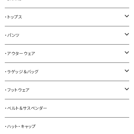
AKER
・トップス
Alden
Tシャツ
・パンツ
ALFONSO'S OF HOLLYWOOD LEATHER
シャツ
ジーンズ
・アウターウェア
All American Khakis
ベスト
ワークパンツ
コート
・ラゲッジ＆バッグ
American Optical
セーター
オーバーオール
ジャケット
トートバッグ
・フットウェア
ANDERSON BEAN BOOT CO.
スウェットシャツ
ミリタリーパンツ
ベスト
ショルダーバッグ
ブーツ
・ベルト＆サスペンダー
Bass Pro Shops
カーディガン
ツナギ
リュック・バックパック
スニーカー
・ハット・キャップ