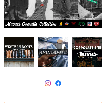
Collonil
ケア用品
2026.6.27
CONVERSE
本、写真集
CHIPPS COMPANY
眼鏡、サングラス
Crescent Down Works
DARN TOUGH VERMONT
Dickies
DULUTH PACK