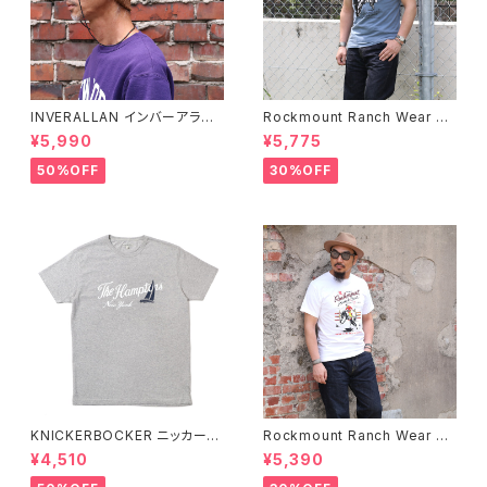
INVERALLAN インバーアラン 1
Rockmount Ranch Wear ロ
00%ピュアウール ニットキャッ
ックマウント ランチウェア Chie
¥5,990
¥5,775
プ 全8色
f Western T-Shirt 半袖Tシャ
ツ 全2色
50%OFF
30%OFF
KNICKERBOCKER ニッカーボ
Rockmount Ranch Wear ロ
ッカー HEATHER GREY ハン
ックマウント ランチウェア Rock
¥4,510
¥5,390
プトン Tシャツ
mount Bronc Western T-Sh
irt 半袖Tシャツ 全3色