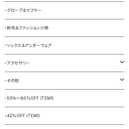
BATTLE LAKE
パーカー
ジャージ・スウェット
ボストンバッグ・ダッフルバッグ
サンダル
・グローブ＆マフラー
Barbour
ハーフパンツ・ショートパンツ
ヒップバッグ・ファニーパック
その他シューズ
・財布＆ファッション小物
BAYSIDE
ブリーフケース
シュー用品
・ソックス＆アンダーウェア
BELSTAFF
ツールバッグ
・アクセサリー
BIG BILL
バングル・ブレスレット
・その他
WORKERS BIGDAY
リング
ヴィンテージ
・50％〜80%OFF ITEMS
BHADUR
ネックレス・ペンダント
アウトドア用品
・40%OFF ITEMS