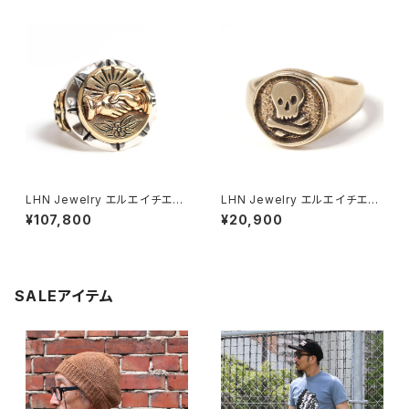
ロ 髑髏 蝶 Stray Dogs Tatto
カフス ポエジー バングル
o
LHN Jewelry エルエイチエヌ
LHN Jewelry エルエイチエヌ
ジュエリー Fellowship Souv
ジュエリー Mini Skull Ring ピ
¥107,800
¥20,900
enir Ring シルバー×ブラス ス
ンキーリング
ーベニアリング 20号(US9.5)
SALEアイテム