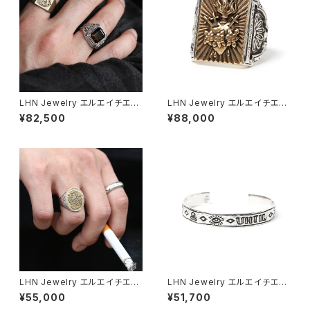
LHN Jewelry エルエイチエヌ
LHN Jewelry エルエイチエヌ
ジュエリー ROCCO RING ロッ
ジュエリー Sacred Heart So
¥82,500
¥88,000
コリング クラスリング スモーキ
uvenir Ring セイクリッド ハー
ークォーツ Smoky Quartz ア
トスーベニアリング アメリカ製
メリカ製
LHN Jewelry エルエイチエヌ
LHN Jewelry エルエイチエヌ
ジュエリー GYPSY RING ジプ
ジュエリー My Heart And I U
¥55,000
¥51,700
シーリング 占い師 スカル ドク
ntil I Die ~ Cuff ピクトグラム