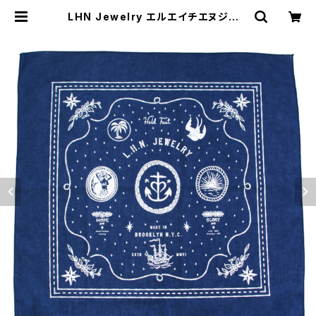
LHN Jewelry エルエイチエヌジュエ
リー Nautical Bandana バンダナ
ネイビー | MAVAZI マバジ