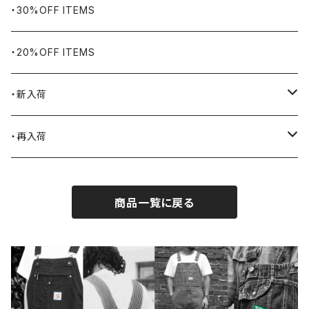
Bills KHAKIS
ピンズ・ブローチ
ナバホラグ・ビンテージラグ
・30%OFF ITEMS
BLUCO
腕時計
ブランケット
・20%OFF ITEMS
Blundstone
食品
・新入荷
BLACK JACK BOOTS
ライター
2026.7.31
・再入荷
BROTHERBRIDGE
ステッカー
2026.7.14
2026.8.8
商品一覧に戻る
BY ROBERT JAMES
インテリア
2026.7.9
2026.8.5
CAMBER
エプロン
2026.7.6
2026.7.30
Carhartt
バイク用品
2026.6.29
2026.7.23