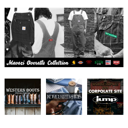
CAMBER
エプロン
2026.7.6
2026.7.30
Carhartt
バイク用品
2026.6.29
2026.7.23
Collonil
ケア用品
2026.6.27
CONVERSE
本、写真集
CHIPPS COMPANY
眼鏡、サングラス
Crescent Down Works
DARN TOUGH VERMONT