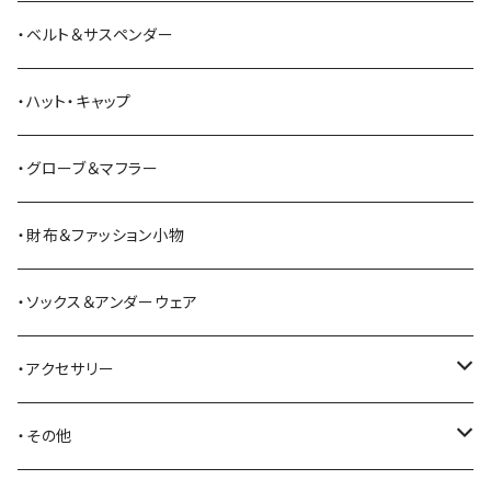
ANDERSON BEAN BOOT CO.
スウェットシャツ
ミリタリーパンツ
ベスト
ショルダーバッグ
ブーツ
・ベルト＆サスペンダー
Bass Pro Shops
カーディガン
ツナギ
リュック・バックパック
スニーカー
・ハット・キャップ
BATTLE LAKE
パーカー
ジャージ・スウェット
ボストンバッグ・ダッフルバッグ
サンダル
・グローブ＆マフラー
Barbour
ハーフパンツ・ショートパンツ
ヒップバッグ・ファニーパック
その他シューズ
・財布＆ファッション小物
BAYSIDE
ブリーフケース
シュー用品
・ソックス＆アンダーウェア
BELSTAFF
ツールバッグ
・アクセサリー
BIG BILL
バングル・ブレスレット
・その他