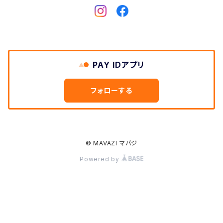
Dickies
DULUTH PACK
PAY IDアプリ
Easymoc
フォローする
FERNAND LEATHER
FILSON
© MAVAZI マバジ
Powered by
FOX RIVER
FULL COUNT