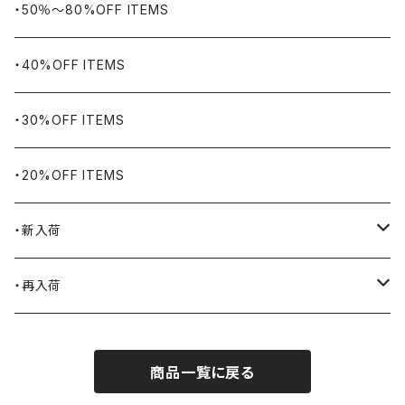
WORKERS BIGDAY
リング
ヴィンテージ
・50％〜80%OFF ITEMS
BHADUR
ネックレス・ペンダント
アウトドア用品
・40%OFF ITEMS
Bills KHAKIS
ピンズ・ブローチ
ナバホラグ・ビンテージラグ
・30%OFF ITEMS
BLUCO
腕時計
ブランケット
・20%OFF ITEMS
Blundstone
食品
・新入荷
BLACK JACK BOOTS
ライター
2026.7.31
・再入荷
BROTHERBRIDGE
ステッカー
2026.7.14
2026.8.8
商品一覧に戻る
BY ROBERT JAMES
インテリア
2026.7.9
2026.8.5