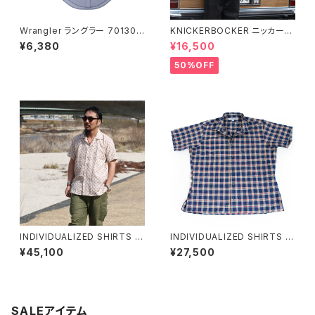
Wrangler ラングラー 70130M
KNICKERBOCKER ニッカーボ
W シャンブレー 長袖シャツ ウ
ッカー コーデュロイチョアシャツ
¥6,380
¥16,500
エスタンシャツ
全2色
50%OFF
INDIVIDUALIZED SHIRTS イ
INDIVIDUALIZED SHIRTS イ
ンディビジュアライズドシャツ Vi
ンディビジュアライズドシャツ キ
¥45,100
¥27,500
ntage Linen Camp Collar S
ャンプカラー コットン チェック
hirts Beige Pattern ヴィンテ
半袖シャツ Camp Collar S/S
ージリネンキャンプカラー半袖
Shirts Athletic Fit
シャツ
SALEアイテム