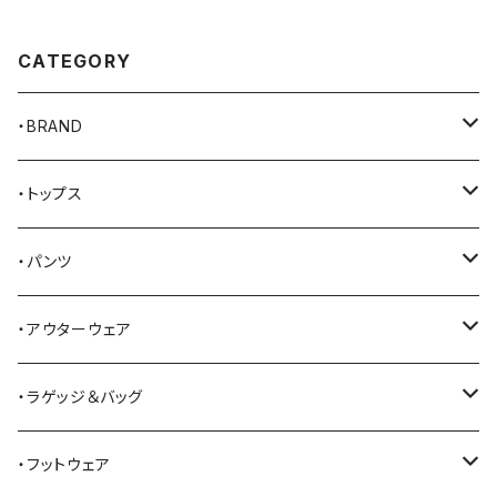
CATEGORY
・BRAND
AKER
・トップス
Alden
Tシャツ
・パンツ
ALFONSO'S OF HOLLYWOOD LEATHER
シャツ
ジーンズ
・アウターウェア
All American Khakis
ベスト
ワークパンツ
コート
・ラゲッジ＆バッグ
American Optical
セーター
オーバーオール
ジャケット
トートバッグ
・フットウェア