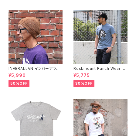
INVERALLAN インバーアラン 1
Rockmount Ranch Wear ロ
00%ピュアウール ニットキャッ
ックマウント ランチウェア Chie
¥5,990
¥5,775
プ 全8色
f Western T-Shirt 半袖Tシャ
ツ 全2色
50%OFF
30%OFF