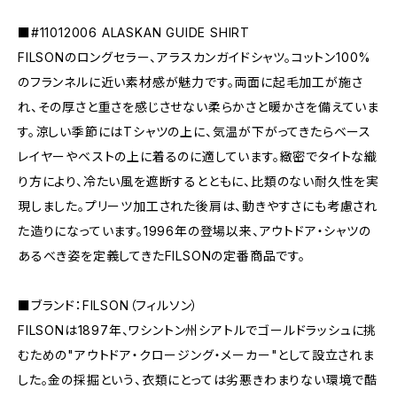
■#11012006 ALASKAN GUIDE SHIRT
FILSONのロングセラー、アラスカンガイドシャツ。コットン100%
のフランネルに近い素材感が魅力です。両面に起毛加工が施さ
れ、その厚さと重さを感じさせない柔らかさと暖かさを備えていま
す。涼しい季節にはTシャツの上に、気温が下がってきたらベース
レイヤーやベストの上に着るのに適しています。緻密でタイトな織
り方により、冷たい風を遮断するとともに、比類のない耐久性を実
現しました。プリーツ加工された後肩は、動きやすさにも考慮され
た造りになっています。1996年の登場以来、アウトドア・シャツの
あるべき姿を定義してきたFILSONの定番商品です。
■ブランド：FILSON（フィルソン）
FILSONは1897年、ワシントン州シアトルでゴールドラッシュに挑
むための"アウトドア・クロージング・メーカー"として設立されま
した。金の採掘という、衣類にとっては劣悪きわまりない環境で酷