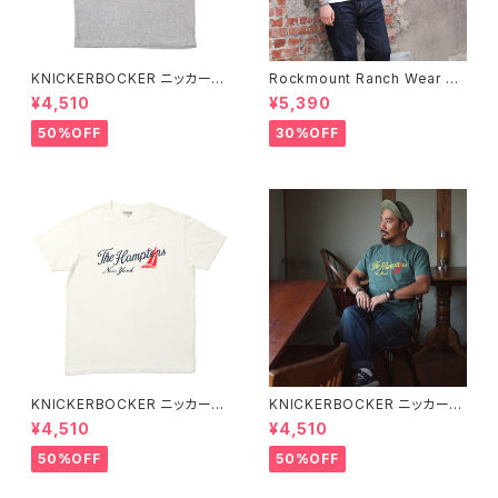
KNICKERBOCKER ニッカーボ
Rockmount Ranch Wear ロ
ッカー HEATHER GREY ハン
ックマウント ランチウェア Rock
¥4,510
¥5,390
プトン Tシャツ
mount Bronc Western T-Sh
irt 半袖Tシャツ 全3色
50%OFF
30%OFF
KNICKERBOCKER ニッカーボ
KNICKERBOCKER ニッカーボ
ッカー MILK ハンプトン Tシャ
ッカー GREEN ハンプトン Tシ
¥4,510
¥4,510
ツ
ャツ
50%OFF
50%OFF