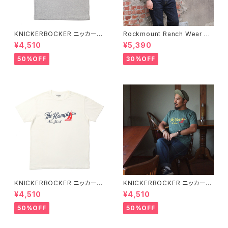
KNICKERBOCKER ニッカーボ
Rockmount Ranch Wear ロ
ッカー HEATHER GREY ハン
ックマウント ランチウェア Rock
¥4,510
¥5,390
プトン Tシャツ
mount Bronc Western T-Sh
irt 半袖Tシャツ 全3色
50%OFF
30%OFF
KNICKERBOCKER ニッカーボ
KNICKERBOCKER ニッカーボ
ッカー MILK ハンプトン Tシャ
ッカー GREEN ハンプトン Tシ
¥4,510
¥4,510
ツ
ャツ
50%OFF
50%OFF