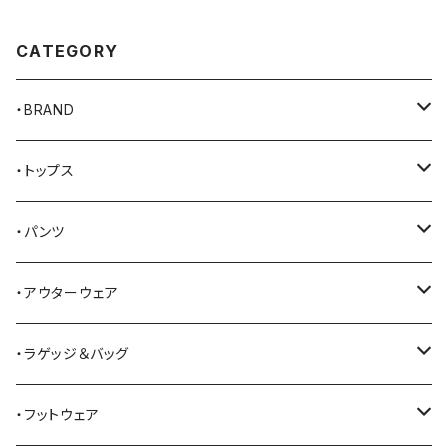
CATEGORY
・BRAND
AKER
・トップス
Alden
Tシャツ
・パンツ
ALFONSO'S OF HOLLYWOOD LEATHER
シャツ
ジーンズ
・アウターウェア
All American Khakis
ベスト
ワークパンツ
コート
・ラゲッジ＆バッグ
American Optical
セーター
オーバーオール
ジャケット
トートバッグ
・フットウェア