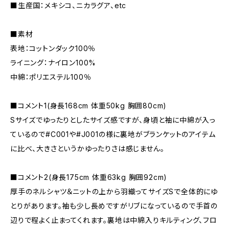
■生産国：メキシコ、ニカラグア、etc
■素材
表地：コットンダック100％
ライニング：ナイロン100%
中綿：ポリエステル100％
■コメント1(身長168cm 体重50kg 胸囲80cm)
Sサイズでゆったりとしたサイズ感ですが、身頃と袖に中綿が入っ
ているので#C001や#J001の様に裏地がブランケットのアイテム
に比べ、大きさというかゆったりさは感じません。
■コメント2(身長175cm 体重63kg 胸囲92cm)
厚手のネルシャツ＆ニットの上から羽織ってサイズSで全体的にゆ
とりがあります。袖も少し長めですがリブになっているので手首の
辺りで程よく止まってくれます。裏地は中綿入りキルティング、フロ