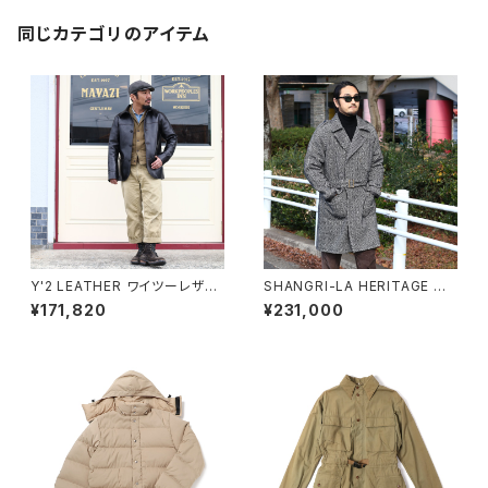
同じカテゴリのアイテム
Y'2 LEATHER ワイツーレザー
SHANGRI-LA HERITAGE シ
ANILINE STEER ROUNDED
ャングリラヘリテージ “Stelvi
¥171,820
¥231,000
HEM CAR COAT アニリンステ
o” Grey Herringbone Wool
アラウンドヘムカーコート LSC-
Dispatch Rider Coat ライダ
76-C サイズ44
ーコート