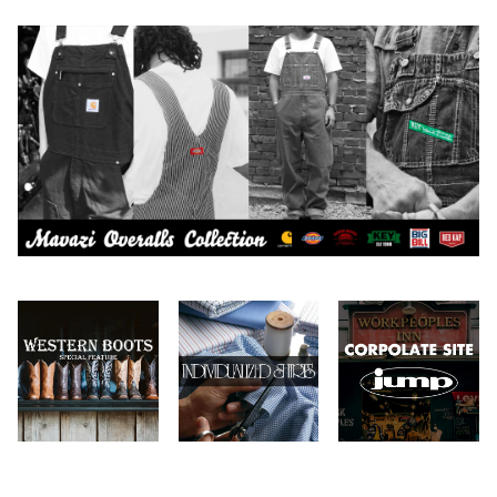
CAMBER
エプロン
2026.7.6
2026.7.30
Carhartt
バイク用品
2026.6.29
2026.7.23
Collonil
ケア用品
2026.6.27
CONVERSE
本、写真集
CHIPPS COMPANY
眼鏡、サングラス
Crescent Down Works
DARN TOUGH VERMONT