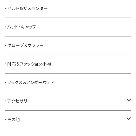
ANDERSON BEAN BOOT CO.
スウェットシャツ
ミリタリーパンツ
ベスト
ショルダーバッグ
ブーツ
・ベルト＆サスペンダー
Bass Pro Shops
カーディガン
ツナギ
リュック・バックパック
スニーカー
・ハット・キャップ
BATTLE LAKE
パーカー
ジャージ・スウェット
ボストンバッグ・ダッフルバッグ
サンダル
・グローブ＆マフラー
Barbour
ハーフパンツ・ショートパンツ
ヒップバッグ・ファニーパック
その他シューズ
・財布＆ファッション小物
BAYSIDE
ブリーフケース
シュー用品
・ソックス＆アンダーウェア
BELSTAFF
ツールバッグ
・アクセサリー
BIG BILL
バングル・ブレスレット
・その他