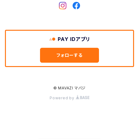
Dickies
DULUTH PACK
PAY IDアプリ
Easymoc
フォローする
FERNAND LEATHER
FILSON
© MAVAZI マバジ
Powered by
FOX RIVER
FULL COUNT