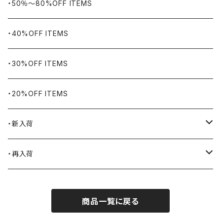
WORKERS BIGDAY
リング
ヴィンテージ
・50％〜80%OFF ITEMS
BHADUR
ネックレス・ペンダント
アウトドア用品
・40%OFF ITEMS
Bills KHAKIS
ピンズ・ブローチ
ナバホラグ・ビンテージラグ
・30%OFF ITEMS
BLUCO
腕時計
ブランケット
・20%OFF ITEMS
Blundstone
食品
・新入荷
BLACK JACK BOOTS
ライター
2026.7.31
・再入荷
BROTHERBRIDGE
ステッカー
2026.7.14
2026.8.8
商品一覧に戻る
BY ROBERT JAMES
インテリア
2026.7.9
2026.8.5