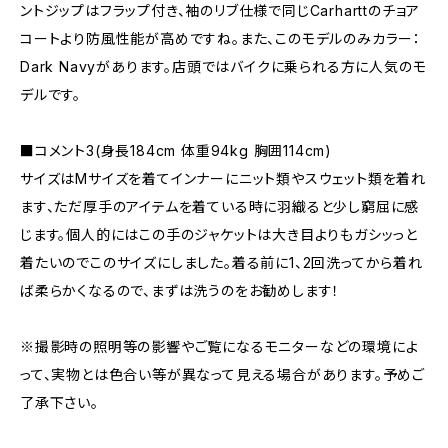
ントジップはフラップ付き、袖のリブ仕様で同じCarharttのチョア
コートより防風性能が高めですね。また、このモデルのみカラー：
Dark Navyがあります。店頭ではバイクに乗られる方に人気のモ
デルです。
■コメント3(身長184cm 体重94kg 胸囲114cm)
サイズはMサイズを着てインナーにニット類やスウェット類を着れ
ます、ただ厚手のアイテムを着ている時に羽織ると少し窮屈に感
じます。個人的にはこの手のジャケットは大き目よりもガシッっと
着たいのでこのサイズにしました。着る前に1、2回洗ってから着れ
ば柔らかくなるので、まずは洗うのをお勧めします！
※撮影時の照明等の影響やご覧になるモニターなどの環境によ
って、実物とは色合い等が異なって見える場合があります。予めご
了承下さい。