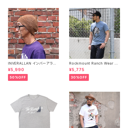
INVERALLAN インバーアラン 1
Rockmount Ranch Wear ロ
00%ピュアウール ニットキャッ
ックマウント ランチウェア Chie
¥5,990
¥5,775
プ 全8色
f Western T-Shirt 半袖Tシャ
ツ 全2色
50%OFF
30%OFF