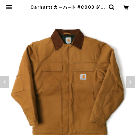
Carhartt カーハート #C003 ダッ
クトラディショナルコート キルティン
グライニング 全3色 | MAVAZI マバ
ジ