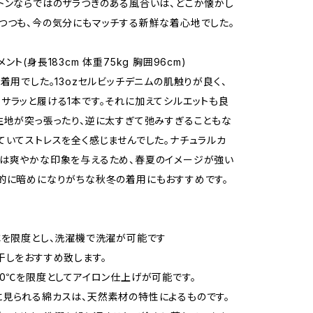
トンならではのザラつきのある風合いは、どこか懐かし
つつも、今の気分にもマッチする新鮮な着心地でした。
ント(身長183cm 体重75kg 胸囲96cm)
の着用でした。13ozセルビッチデニムの肌触りが良く、
サラッと履ける1本です。それに加えてシルエットも良
生地が突っ張ったり、逆に太すぎて弛みすぎることもな
ていてストレスを全く感じませんでした。ナチュラルカ
は爽やかな印象を与えるため、春夏のイメージが強い
的に暗めになりがちな秋冬の着用にもおすすめです。
℃を限度とし、洗濯機で洗濯が可能です
干しをおすすめ致します。
60℃を限度としてアイロン仕上げが可能です。
見られる綿カスは、天然素材の特性によるものです。