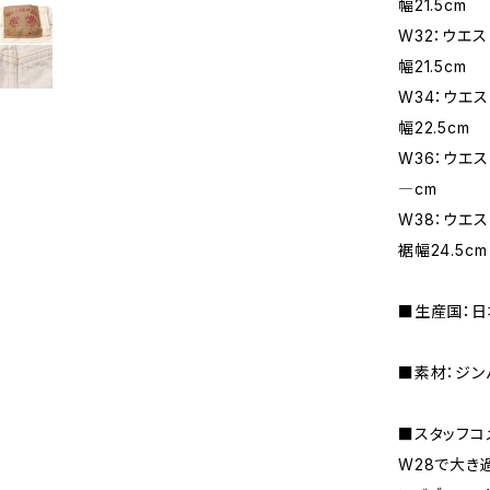
幅21.5cm
W32：ウエス
幅21.5cm
W34：ウエス
幅22.5cm
W36：ウエス
―cm
W38：ウエスト
裾幅24.5cm
■生産国：日
■素材：ジンバ
■スタッフコメ
W28で大き