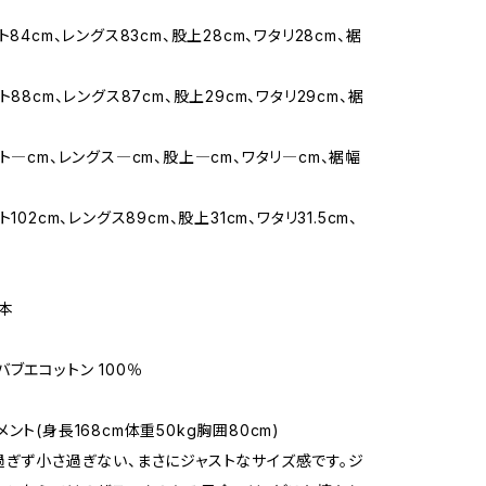
ト84cm、レングス83cm、股上28cm、ワタリ28cm、裾
ト88cm、レングス87cm、股上29cm、ワタリ29cm、裾
ト―cm、レングス―cm、股上―cm、ワタリ―cm、裾幅
102cm、レングス89cm、股上31cm、ワタリ31.5cm、
本
ブエコットン 100％
ント(身長168cm体重50kg胸囲80cm)
過ぎず小さ過ぎない、まさにジャストなサイズ感です。ジ