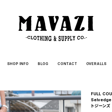
SHOP INFO
BLOG
CONTACT
OVERALLS
FULL COU
Selved
トジーンズ