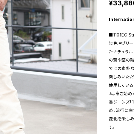
¥33,88
Internatio
■1101EC St
染色やブリー
たナチュラル
の葉や茎の破
ではの素朴な
楽しみいただ
使用している
ム。穿き始め
番ジーンズ「
め、流行に左
変化を楽しみ
す。