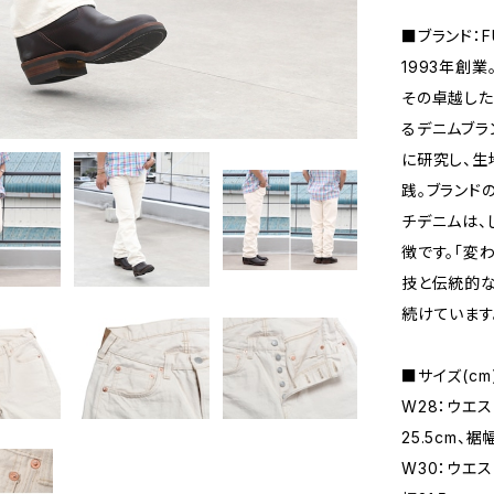
■ブランド：F
1993年創
その卓越し
るデニムブラ
に研究し、生
践。ブランド
チデニムは、
徴です。「変
技と伝統的な
続けています
■サイズ(cm
W28：ウエス
25.5cm、裾幅
W30：ウエス