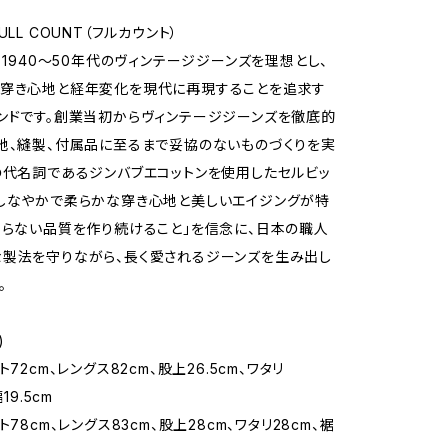
ULL COUNT（フルカウント）
業。1940〜50年代のヴィンテージジーンズを理想とし、
た穿き心地と経年変化を現代に再現することを追求す
ンドです。創業当初からヴィンテージジーンズを徹底的
地、縫製、付属品に至るまで妥協のないものづくりを実
の代名詞であるジンバブエコットンを使用したセルビッ
しなやかで柔らかな穿き心地と美しいエイジングが特
わらない品質を作り続けること」を信念に、日本の職人
製法を守りながら、長く愛されるジーンズを生み出し
。
)
ト72cm、レングス82cm、股上26.5cm、ワタリ
19.5cm
ト78cm、レングス83cm、股上28cm、ワタリ28cm、裾