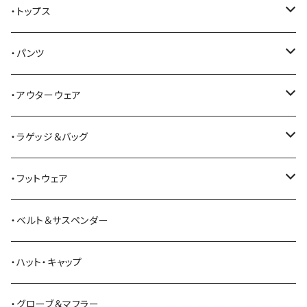
AKER
・トップス
Alden
Tシャツ
・パンツ
ALFONSO'S OF HOLLYWOOD LEATHER
シャツ
ジーンズ
・アウターウェア
All American Khakis
ベスト
ワークパンツ
コート
・ラゲッジ＆バッグ
American Optical
セーター
オーバーオール
ジャケット
トートバッグ
・フットウェア
ANDERSON BEAN BOOT CO.
スウェットシャツ
ミリタリーパンツ
ベスト
ショルダーバッグ
ブーツ
・ベルト＆サスペンダー
Bass Pro Shops
カーディガン
ツナギ
リュック・バックパック
スニーカー
・ハット・キャップ
BATTLE LAKE
パーカー
ジャージ・スウェット
ボストンバッグ・ダッフルバッグ
サンダル
・グローブ＆マフラー