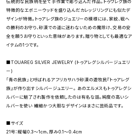
伝統的な民族柄を全て手作業で彫り込んだ作品。トゥワレグ族の
特徴的なエボニーウッドを盛り込んだカレッジリングにも似たデ
ザインが特徴。トゥアレグ族のジュエリーの模様には、家紋、戦へ
の勝利のお守り、砂漠での道に迷わないための魔除け、交易の安
全を願うお守りといった意味があります。贈り物としても最適なア
イテムの1つです。
■TOUAREG SILVER JEWELRY (トゥアレグシルバージュエリ
ー)
「青の民族」と呼ばれるアフリカサハラ砂漠の遊牧民『トゥアレグ
族』が作り出すシルバージュエリー。 あのエルメスもトゥアレグシ
ルバーに魅了され製作を依頼したのは有名な話。純度の高いシ
ルバーを使い 繊細かつ大胆なデザインはまさに芸術品です。
■サイズ
21号：縦幅0.3〜1cm、厚み0.1〜0.4cm