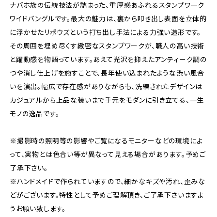
ナバホ族の伝統技法が詰まった、重厚感あふれるスタンプワーク
ワイドバングルです。最大の魅力は、裏から叩き出し表面を立体的
に浮かせたリポウズという打ち出し手法による力強い造形です。
その周囲を埋め尽くす緻密なスタンプワークが、職人の高い技術
と躍動感を物語っています。あえて光沢を抑えたアンティーク調の
つや消し仕上げを施すことで、長年使い込まれたような渋い風合
いを演出。幅広で存在感がありながらも、洗練されたデザインは
カジュアルから上品な装いまで手元をモダンに引き立てる、一生
モノの逸品です。
※撮影時の照明等の影響やご覧になるモニターなどの環境によ
って、実物とは色合い等が異なって見える場合があります。予めご
了承下さい。
※ハンドメイドで作られていますので、細かなキズや汚れ、歪みな
どがございます。特性として予めご理解頂き、ご了承下さいますよ
うお願い致します。