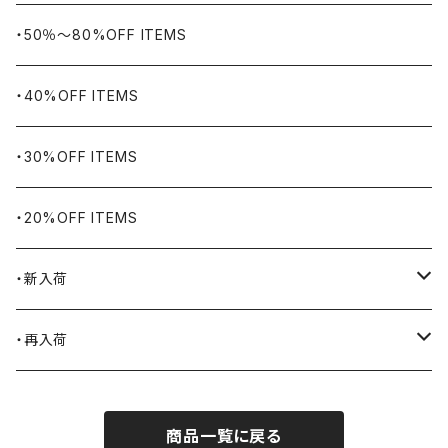
WORKERS BIGDAY
リング
ヴィンテージ
・50％〜80%OFF ITEMS
BHADUR
ネックレス・ペンダント
アウトドア用品
・40%OFF ITEMS
Bills KHAKIS
ピンズ・ブローチ
ナバホラグ・ビンテージラグ
・30%OFF ITEMS
BLUCO
腕時計
ブランケット
・20%OFF ITEMS
Blundstone
食品
・新入荷
BLACK JACK BOOTS
ライター
2026.7.31
・再入荷
BROTHERBRIDGE
ステッカー
2026.7.14
2026.8.8
商品一覧に戻る