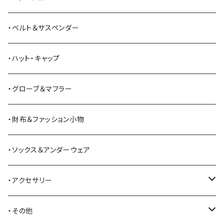
ANDERSON BEAN BOOT CO.
スウェットシャツ
ミリタリーパンツ
ベスト
ショルダーバッグ
ブーツ
・ベルト＆サスペンダー
Bass Pro Shops
カーディガン
ツナギ
リュック・バックパック
スニーカー
・ハット・キャップ
BATTLE LAKE
パーカー
ジャージ・スウェット
ボストンバッグ・ダッフルバッグ
サンダル
・グローブ＆マフラー
Barbour
ハーフパンツ・ショートパンツ
ヒップバッグ・ファニーパック
その他シューズ
・財布＆ファッション小物
BAYSIDE
ブリーフケース
シュー用品
・ソックス＆アンダーウェア
BELSTAFF
ツールバッグ
・アクセサリー
BIG BILL
バングル・ブレスレット
・その他