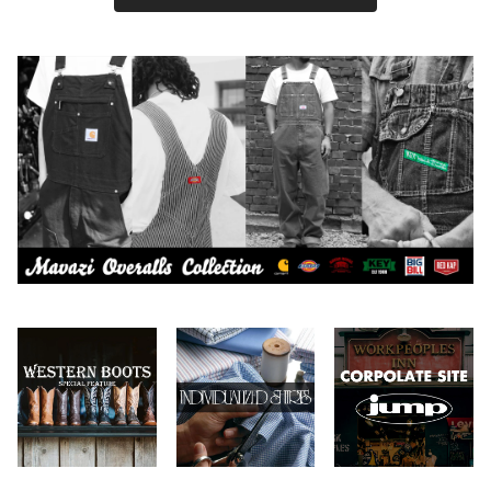
BY ROBERT JAMES
インテリア
2026.7.9
2026.8.5
CAMBER
エプロン
2026.7.6
2026.7.30
Carhartt
バイク用品
2026.6.29
2026.7.23
Collonil
ケア用品
2026.6.27
CONVERSE
本、写真集
CHIPPS COMPANY
眼鏡、サングラス
Crescent Down Works
DARN TOUGH VERMONT