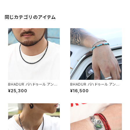
インディアンジュエリー
同じカテゴリのアイテム
BHADUR バハドゥール アンテ
BHADUR バハドゥール アンテ
ィークブラックビーズネックレス
ィークターコイズ&アゲートビー
¥25,300
¥16,500
#abn094 Black 日本製
ズブレスレット #b130 日本製
瑪瑙