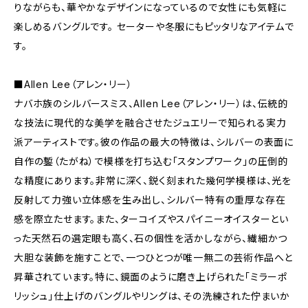
りながらも、華やかなデザインになっているので女性にも気軽に
楽しめるバングルです。 セーターや冬服にもピッタリなアイテムで
す。
■Allen Lee（アレン・リー）
ナバホ族のシルバースミス、Allen Lee（アレン・リー）は、伝統的
な技法に現代的な美学を融合させたジュエリーで知られる実力
派アーティストです。彼の作品の最大の特徴は、シルバーの表面に
自作の鏨（たがね）で模様を打ち込む「スタンプワーク」の圧倒的
な精度にあります。非常に深く、鋭く刻まれた幾何学模様は、光を
反射して力強い立体感を生み出し、シルバー特有の重厚な存在
感を際立たせます。また、ターコイズやスパイニーオイスターとい
った天然石の選定眼も高く、石の個性を活かしながら、繊細かつ
大胆な装飾を施すことで、一つひとつが唯一無二の芸術作品へと
昇華されています。特に、鏡面のように磨き上げられた「ミラーポ
リッシュ」仕上げのバングルやリングは、その洗練された佇まいか