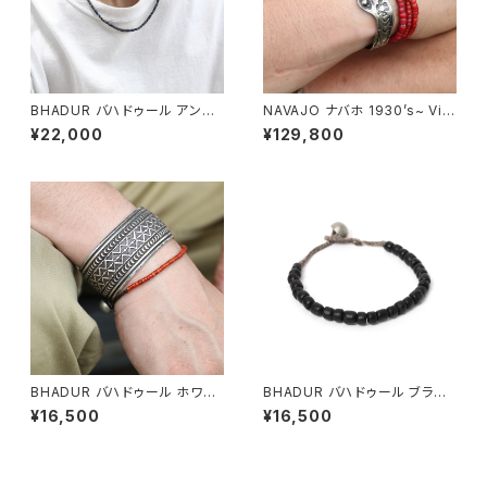
BHADUR バハドゥール アンテ
NAVAJO ナバホ 1930’s~ Vint
ィークラピスビーズネックレス #
age Navajo Snakes Bangle
¥22,000
¥129,800
abn092 Lapis 日本製
シルバーバングル スネーク ガラ
ガラ蛇 ヴィンテージ
BHADUR バハドゥール ホワイ
BHADUR バハドゥール ブラッ
トハートアンティークビーズ ブ
ク アンティークガラスビーズブ
¥16,500
¥16,500
レスレット 金赤 #b126 日本製
レスレット #b124 日本製