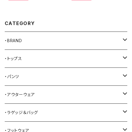
CATEGORY
・BRAND
AKER
・トップス
Alden
Tシャツ
・パンツ
ALFONSO'S OF HOLLYWOOD LEATHER
シャツ
ジーンズ
・アウターウェア
All American Khakis
ベスト
ワークパンツ
コート
・ラゲッジ＆バッグ
American Optical
セーター
オーバーオール
ジャケット
トートバッグ
・フットウェア