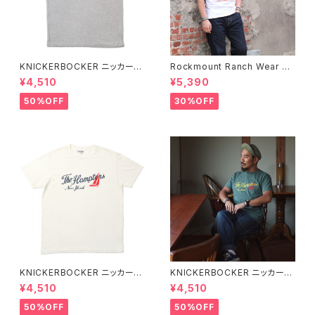
KNICKERBOCKER ニッカーボ
Rockmount Ranch Wear ロ
ッカー HEATHER GREY ハン
ックマウント ランチウェア Rock
¥4,510
¥5,390
プトン Tシャツ
mount Bronc Western T-Sh
irt 半袖Tシャツ 全3色
50%OFF
30%OFF
KNICKERBOCKER ニッカーボ
KNICKERBOCKER ニッカーボ
ッカー MILK ハンプトン Tシャ
ッカー GREEN ハンプトン Tシ
¥4,510
¥4,510
ツ
ャツ
50%OFF
50%OFF