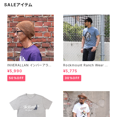
SALEアイテム
INVERALLAN インバーアラン 1
Rockmount Ranch Wear ロ
00%ピュアウール ニットキャッ
ックマウント ランチウェア Chie
¥5,990
¥5,775
プ 全8色
f Western T-Shirt 半袖Tシャ
ツ 全2色
50%OFF
30%OFF