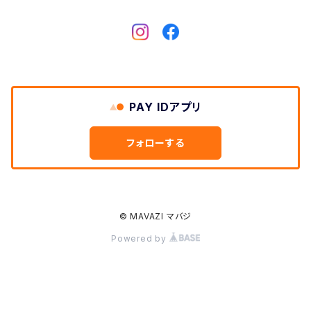
Dickies
DULUTH PACK
PAY IDアプリ
Easymoc
フォローする
FERNAND LEATHER
FILSON
© MAVAZI マバジ
Powered by
FOX RIVER
FULL COUNT