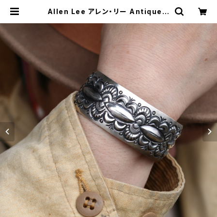
Allen Lee アレン・リー Antique B
ig Bangle アンティークビッグバン
グル ナバホ族 Navajo インディアン
ジュエリー | MAVAZI マバジ