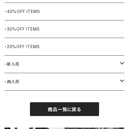
BHADUR
ネックレス・ペンダント
アウトドア用品
・40%OFF ITEMS
Bills KHAKIS
ピンズ・ブローチ
ナバホラグ・ビンテージラグ
・30%OFF ITEMS
BLUCO
腕時計
ブランケット
・20%OFF ITEMS
Blundstone
食品
・新入荷
BLACK JACK BOOTS
ライター
2026.7.31
・再入荷
BROTHERBRIDGE
ステッカー
2026.7.14
2026.8.5
商品一覧に戻る
BY ROBERT JAMES
インテリア
2026.7.9
2026.7.30