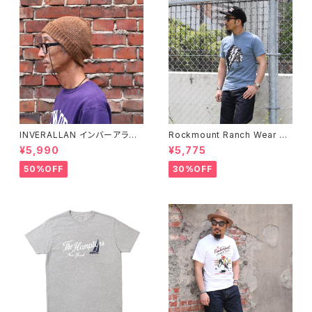
INVERALLAN インバーアラン 1
Rockmount Ranch Wear ロ
00%ピュアウール ニットキャッ
ックマウント ランチウェア Chie
¥5,990
¥5,775
プ 全8色
f Western T-Shirt 半袖Tシャ
ツ 全2色
50%OFF
30%OFF