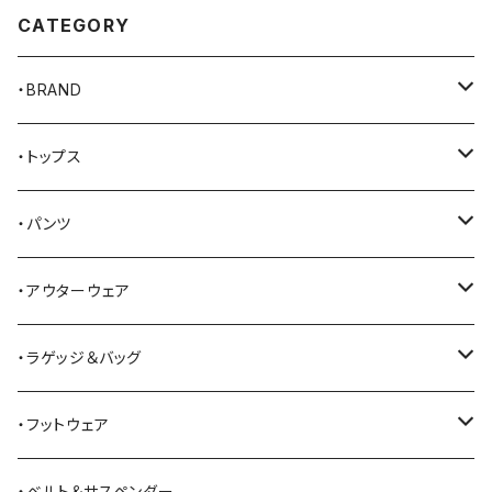
CATEGORY
・BRAND
AKER
・トップス
Alden
Tシャツ
・パンツ
ALFONSO'S OF HOLLYWOOD LEATHER
シャツ
ジーンズ
・アウターウェア
All American Khakis
ベスト
ワークパンツ
コート
・ラゲッジ＆バッグ
American Optical
セーター
オーバーオール
ジャケット
トートバッグ
・フットウェア
ANDERSON BEAN BOOT CO.
スウェットシャツ
ミリタリーパンツ
ベスト
ショルダーバッグ
ブーツ
・ベルト＆サスペンダー