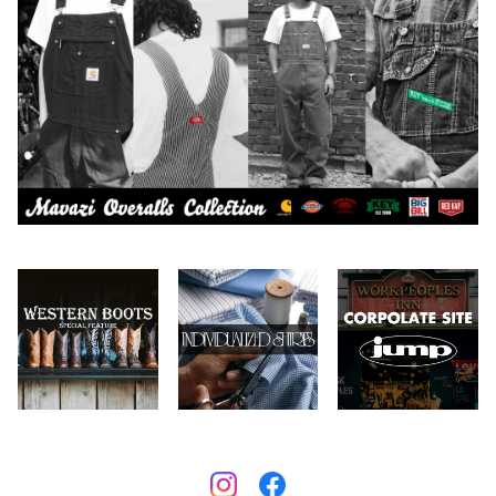
CAMBER
エプロン
2026.7.6
2026.7.23
Carhartt
バイク用品
2026.6.29
2026.6.27
Collonil
ケア用品
2026.6.14
CONVERSE
本、写真集
CHIPPS COMPANY
眼鏡、サングラス
Crescent Down Works
DARN TOUGH VERMONT
Dickies