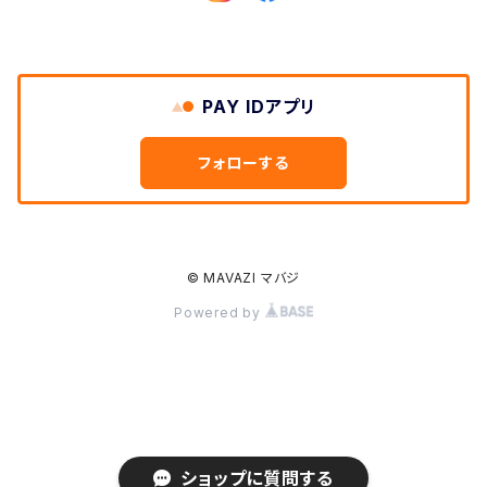
DULUTH PACK
PAY IDアプリ
Easymoc
フォローする
FERNAND LEATHER
FILSON
© MAVAZI マバジ
Powered by
FOX RIVER
FULL COUNT
Gitman Brothers/Gitman Vintage
ショップに質問する