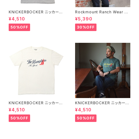
KNICKERBOCKER ニッカーボ
Rockmount Ranch Wear ロ
ッカー HEATHER GREY ハン
ックマウント ランチウェア Rock
¥4,510
¥5,390
プトン Tシャツ
mount Bronc Western T-Sh
irt 半袖Tシャツ 全3色
50%OFF
30%OFF
KNICKERBOCKER ニッカーボ
KNICKERBOCKER ニッカーボ
ッカー MILK ハンプトン Tシャ
ッカー GREEN ハンプトン Tシ
¥4,510
¥4,510
ツ
ャツ
50%OFF
50%OFF