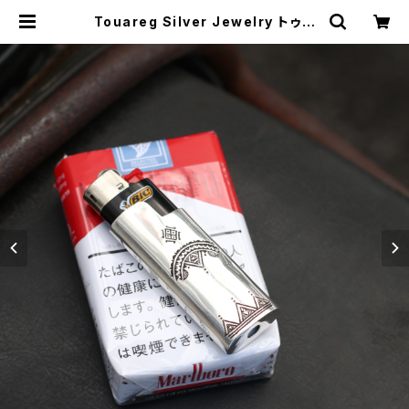
Touareg Silver Jewelry トゥア
レグシルバージュエリー BIG MINI L
IGHTER CASE ライターケース BI
Gライター ミニタイプ アフリカ サハ
ラ砂漠 | MAVAZI マバジ