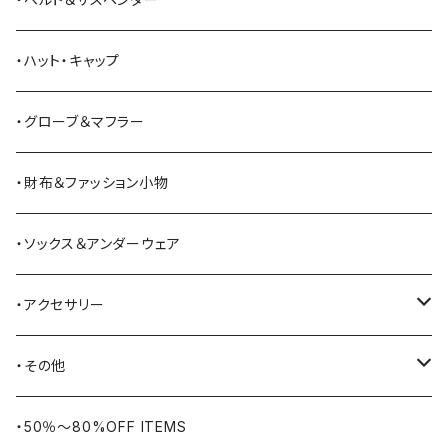
Bass Pro Shops
カーディガン
ツナギ
リュック・バックパック
スニーカー
・ハット・キャップ
BATTLE LAKE
パーカー
ジャージ・スウェット
ボストンバッグ・ダッフルバッグ
サンダル
・グローブ＆マフラー
Barbour
ハーフパンツ・ショートパンツ
ヒップバッグ・ファニーパック
その他シューズ
・財布＆ファッション小物
BAYSIDE
ブリーフケース
シュー用品
・ソックス＆アンダーウェア
BELSTAFF
ツールバッグ
・アクセサリー
BIG BILL
バングル・ブレスレット
・その他
WORKERS BIGDAY
リング
ヴィンテージ
・50％〜80%OFF ITEMS