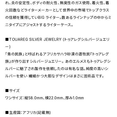
れ、炎の安定性、ボディの耐火性、無臭性のガス使用、着火性、着
火回数などライターメーカーとして世界中の市場でトップクラス
の信頼を獲得していBIG ライター。数あるラインナップの中からミ
ニタイプにアジャストするライターケース。
■TOUAREG SILVER JEWELRY (トゥアレグシルバージュエリ
ー)
「青の民族」と呼ばれるアフリカサハラ砂漠の遊牧民『トゥアレグ
族』が作り出すシルバージュエリー。 あのエルメスもトゥアレグシ
ルバーに魅了され製作を依頼したのは有名な話。純度の高いシ
ルバーを使い 繊細かつ大胆なデザインはまさに芸術品です。
■サイズ
ワンサイズ：縦58.0mm、横22.0mm、厚み1.0mm
■生産国：アフリカ(記載無)