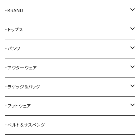
・BRAND
AKER
・トップス
Alden
Tシャツ
・パンツ
ALFONSO'S OF HOLLYWOOD LEATHER
シャツ
ジーンズ
・アウターウェア
All American Khakis
ベスト
ワークパンツ
コート
・ラゲッジ＆バッグ
American Optical
セーター
オーバーオール
ジャケット
トートバッグ
・フットウェア
ANDERSON BEAN BOOT CO.
スウェットシャツ
ミリタリーパンツ
ベスト
ショルダーバッグ
ブーツ
・ベルト＆サスペンダー