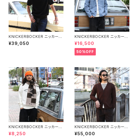
KNICKERBOCKER ニッカーボ
KNICKERBOCKER ニッカーボ
ッカー Madison Cotton Polo
ッカー コーデュロイチョアシャツ
¥39,050
¥16,500
マディソンコットンポロ ポロシャ
全2色
ツ 半袖
50%OFF
KNICKERBOCKER ニッカーボ
KNICKERBOCKER ニッカーボ
ッカー メリノチェックスカーフ 全
ッカー Amos Alpaca Cardig
¥8,250
¥55,000
2色
an アルパカカーディガン ペルー