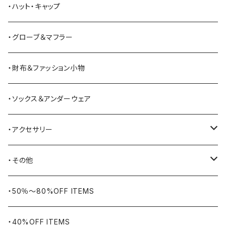
Bass Pro Shops
カーディガン
ツナギ
リュック・バックパック
スニーカー
・ハット・キャップ
BATTLE LAKE
パーカー
ジャージ・スウェット
ボストンバッグ・ダッフルバッグ
サンダル
・グローブ＆マフラー
Barbour
ハーフパンツ・ショートパンツ
ヒップバッグ・ファニーパック
その他シューズ
・財布＆ファッション小物
BAYSIDE
ブリーフケース
シュー用品
・ソックス＆アンダーウェア
BELSTAFF
ツールバッグ
・アクセサリー
BIG BILL
バングル・ブレスレット
・その他
WORKERS BIGDAY
リング
ヴィンテージ
・50％〜80%OFF ITEMS
BHADUR
ネックレス・ペンダント
アウトドア用品
・40%OFF ITEMS