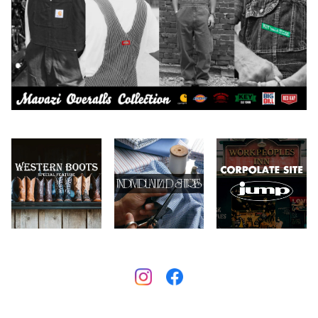
Carhartt
バイク用品
2026.6.29
2026.7.23
Collonil
ケア用品
2026.6.27
CONVERSE
本、写真集
CHIPPS COMPANY
眼鏡、サングラス
Crescent Down Works
DARN TOUGH VERMONT
Dickies