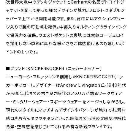
次世界大戦中のデッキジャケットとCarharttの名品デトロイトジ
ャケットを足して割った様なデザインが魅力。フロントはダブルジ
ッパーで上下から開閉可能です。また、背中にはアクションプリー
ツ入りで腕の可動域を確保。中綿入りキルティングのラインイング
で保温力を確保。ウエストポケットの裏地には太畝コーデュロイ
を採用し寒い季節に素朴な暖かさをご体感頂けるのも嬉しいポ
イントの１つです。
■ブランド：KNICKERBOCKER (ニッカーボッカー)
ニューヨーク・ブルックリンで創業したKNICKERBOCKER（ニッ
カーボッカー）。デザイナーはAndrew Livingston氏。1940年代
から60年代までの古き良き時代のアメリカが誇るワークウェア
ー・ミリタリーウェアー・スポーツウェアーをオージュしながらも、
現代のスタイルにマッチするデザインやパターンが魅力です。素材
感はもちろんタグやボタンといった細部まで当時の雰囲気や時代
背景・空気感を感じさせてくれる希有な新鋭ブランドです。