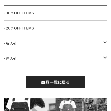
Bills KHAKIS
ピンズ・ブローチ
ナバホラグ・ビンテージラグ
・30%OFF ITEMS
BLUCO
腕時計
ブランケット
・20%OFF ITEMS
Blundstone
食品
・新入荷
BLACK JACK BOOTS
ライター
2026.7.31
・再入荷
BROTHERBRIDGE
ステッカー
2026.7.14
2026.8.8
商品一覧に戻る
BY ROBERT JAMES
インテリア
2026.7.9
2026.8.5
CAMBER
エプロン
2026.7.6
2026.7.30