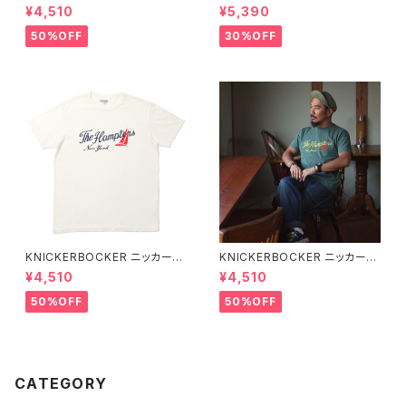
ッカー HEATHER GREY ハン
ックマウント ランチウェア Rock
¥4,510
¥5,390
プトン Tシャツ
mount Bronc Western T-Sh
irt 半袖Tシャツ 全3色
50%OFF
30%OFF
KNICKERBOCKER ニッカーボ
KNICKERBOCKER ニッカーボ
ッカー MILK ハンプトン Tシャ
ッカー GREEN ハンプトン Tシ
¥4,510
¥4,510
ツ
ャツ
50%OFF
50%OFF
CATEGORY