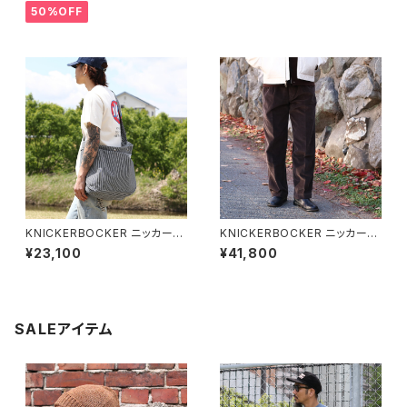
製 全3色
50%OFF
KNICKERBOCKER ニッカーボ
KNICKERBOCKER ニッカーボ
ッカー Paperboy Denim Bag
ッカー Canal Pleated Cordu
¥23,100
¥41,800
ニュースペーパーボーイバッグ
roy Cotton Pant プリーツコ
ショルダーバッグ
ーデュロイコットンパンツ 全2色
SALEアイテム