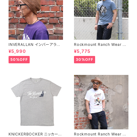
INVERALLAN インバーアラン 1
Rockmount Ranch Wear ロ
00%ピュアウール ニットキャッ
ックマウント ランチウェア Chie
¥5,990
¥5,775
プ 全8色
f Western T-Shirt 半袖Tシャ
ツ 全2色
50%OFF
30%OFF
KNICKERBOCKER ニッカーボ
Rockmount Ranch Wear ロ