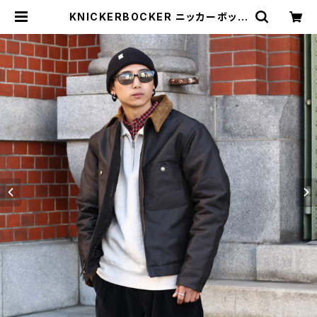
KNICKERBOCKER ニッカーボッカ
ー Pacific Jungle Cloth Primal
oft? Fill Jacket パシフィックジャ
ングルクロスジャケット | MAVAZI
マバジ