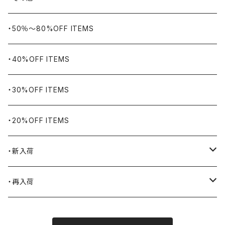
WORKERS BIGDAY
リング
ヴィンテージ
・50％〜80%OFF ITEMS
BHADUR
ネックレス・ペンダント
アウトドア用品
・40%OFF ITEMS
Bills KHAKIS
ピンズ・ブローチ
ナバホラグ・ビンテージラグ
・30%OFF ITEMS
BLUCO
腕時計
ブランケット
・20%OFF ITEMS
Blundstone
食品
・新入荷
BLACK JACK BOOTS
ライター
2026.7.31
・再入荷
BROTHERBRIDGE
ステッカー
2026.7.14
2026.8.5