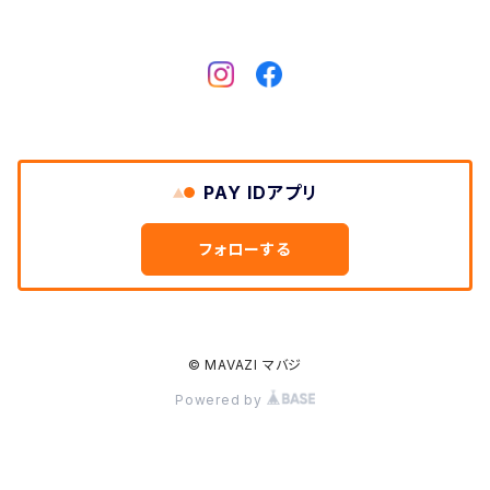
DARN TOUGH VERMONT
Dickies
DULUTH PACK
PAY IDアプリ
Easymoc
フォローする
FERNAND LEATHER
FILSON
© MAVAZI マバジ
Powered by
FOX RIVER
FULL COUNT