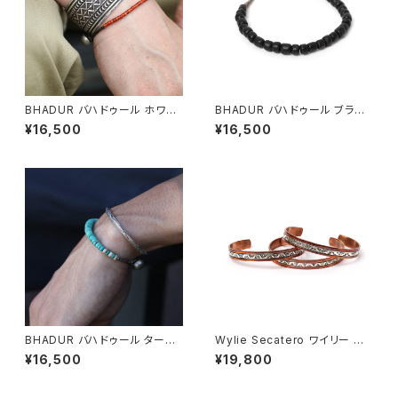
BHADUR バハドゥール ホワイ
BHADUR バハドゥール ブラッ
トハートアンティークビーズ ブ
ク アンティークガラスビーズブ
¥16,500
¥16,500
レスレット 金赤 #b126 日本製
レスレット #b124 日本製
BHADUR バハドゥール ターコ
Wylie Secatero ワイリー セ
イズアンティークビーズブレスレ
カテロ Stumpwork Bangle
¥16,500
¥19,800
ット #b130 日本製 ハンドメイ
スタンプワークバングル ナバホ
ド
族 インディアンジュエリー カッ
パー 銅