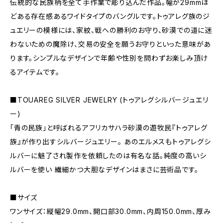
伝統的な民族柄を全て手作業で彫り込んだ作品。幅が29mmほ
どある存在感あるワイドタイプのバングルです。トゥアレグ族のジ
ュエリーの模様には、家紋、戦への勝利のお守り、砂漠での道に迷
わないための魔除け、交易の安全を願うお守りといった意味があ
ります。シンプルなデザインで年齢や性別を問わずお楽しみ頂け
るアイテムです。
■TOUAREG SILVER JEWELRY (トゥアレグシルバージュエリ
ー)
「青の民族」と呼ばれるアフリカサハラ砂漠の遊牧民『トゥアレグ
族』が作り出すシルバージュエリー。 あのエルメスもトゥアレグシ
ルバーに魅了され製作を依頼したのは有名な話。純度の高いシ
ルバーを使い 繊細かつ大胆なデザインはまさに芸術品です。
■サイズ
ワンサイズ：縦幅29.0mm、開口部30.0mm、内周150.0mm、厚み