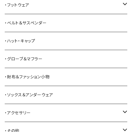
American Optical
セーター
オーバーオール
ジャケット
トートバッグ
・フットウェア
ANDERSON BEAN BOOT CO.
スウェットシャツ
ミリタリーパンツ
ベスト
ショルダーバッグ
ブーツ
・ベルト＆サスペンダー
Bass Pro Shops
カーディガン
ツナギ
リュック・バックパック
スニーカー
・ハット・キャップ
BATTLE LAKE
パーカー
ジャージ・スウェット
ボストンバッグ・ダッフルバッグ
サンダル
・グローブ＆マフラー
Barbour
ハーフパンツ・ショートパンツ
ヒップバッグ・ファニーパック
その他シューズ
・財布＆ファッション小物
BAYSIDE
ブリーフケース
シュー用品
・ソックス＆アンダーウェア
BELSTAFF
ツールバッグ
・アクセサリー
BIG BILL
バングル・ブレスレット
・その他