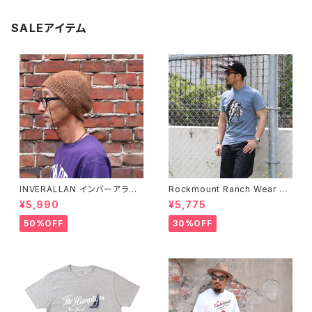
SALEアイテム
INVERALLAN インバーアラン 1
Rockmount Ranch Wear ロ
00%ピュアウール ニットキャッ
ックマウント ランチウェア Chie
¥5,990
¥5,775
プ 全8色
f Western T-Shirt 半袖Tシャ
ツ 全2色
50%OFF
30%OFF