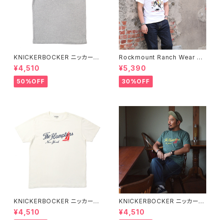
KNICKERBOCKER ニッカーボ
Rockmount Ranch Wear ロ
ッカー HEATHER GREY ハン
ックマウント ランチウェア Rock
¥4,510
¥5,390
プトン Tシャツ
mount Bronc Western T-Sh
irt 半袖Tシャツ 全3色
50%OFF
30%OFF
KNICKERBOCKER ニッカーボ
KNICKERBOCKER ニッカーボ
ッカー MILK ハンプトン Tシャ
ッカー GREEN ハンプトン Tシ
¥4,510
¥4,510
ツ
ャツ