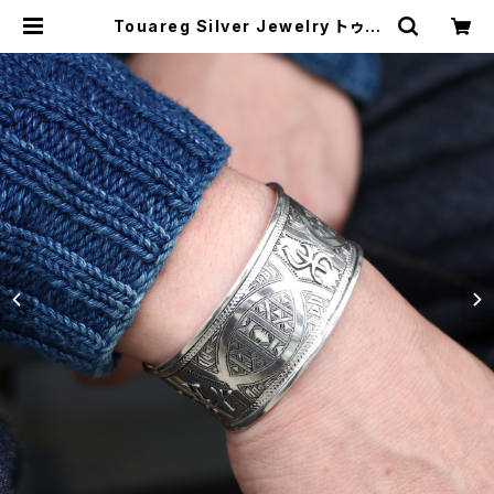
Touareg Silver Jewelry トゥア
レグシルバージュエリー WIDE BAN
GLE ワイドシルバーバングル アフリ
カ サハラ砂漠 | MAVAZI マバジ