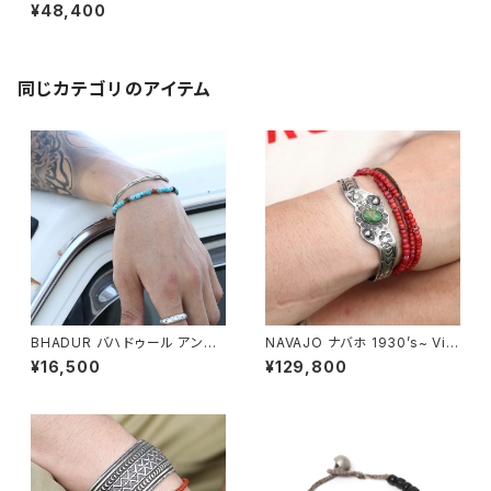
アレグシルバージュエリー WID
¥48,400
E BANGLE ワイドシルバーバン
グル アフリカ サハラ砂漠
同じカテゴリのアイテム
BHADUR バハドゥール アンテ
NAVAJO ナバホ 1930’s~ Vint
ィークターコイズ&アゲートビー
age Navajo Snakes Bangle
¥16,500
¥129,800
ズブレスレット #b130 日本製
シルバーバングル スネーク ガラ
瑪瑙
ガラ蛇 ヴィンテージ