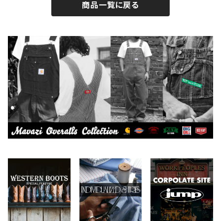
商品一覧に戻る
BY ROBERT JAMES
インテリア
2026.7.9
2026.7.30
CAMBER
エプロン
2026.7.6
2026.7.23
Carhartt
バイク用品
2026.6.29
2026.6.27
Collonil
ケア用品
2026.6.14
CONVERSE
本、写真集
CHIPPS COMPANY
眼鏡、サングラス
Crescent Down Works