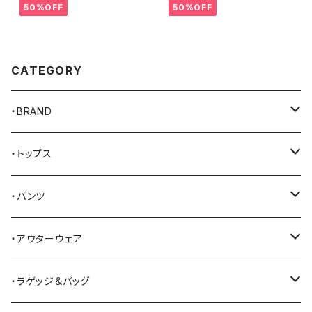
50%OFF
50%OFF
CATEGORY
・BRAND
AKER
・トップス
Alden
Tシャツ
・パンツ
ALFONSO'S OF HOLLYWOOD LEATHER
シャツ
ジーンズ
・アウターウェア
All American Khakis
ベスト
ワークパンツ
コート
・ラゲッジ＆バッグ