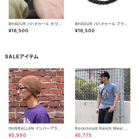
BHADUR バハドゥール ホワイ
BHADUR バハドゥール ブラッ
トハートアンティークビーズ ブ
ク アンティークガラスビーズブ
¥16,500
¥16,500
レスレット 金赤 #b126 日本製
レスレット #b124 日本製
SALEアイテム
INVERALLAN インバーアラン 1
Rockmount Ranch Wear ロ
00%ピュアウール ニットキャッ
ックマウント ランチウェア Chie
¥5,990
¥5,775
プ 全8色
f Western T-Shirt 半袖Tシャ