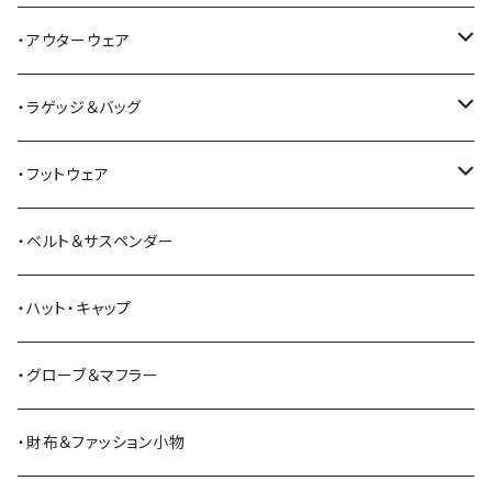
ALFONSO'S OF HOLLYWOOD LEATHER
シャツ
ジーンズ
・アウターウェア
All American Khakis
ベスト
ワークパンツ
コート
・ラゲッジ＆バッグ
American Optical
セーター
オーバーオール
ジャケット
トートバッグ
・フットウェア
ANDERSON BEAN BOOT CO.
スウェットシャツ
ミリタリーパンツ
ベスト
ショルダーバッグ
ブーツ
・ベルト＆サスペンダー
Bass Pro Shops
カーディガン
ツナギ
リュック・バックパック
スニーカー
・ハット・キャップ
BATTLE LAKE
パーカー
ジャージ・スウェット
ボストンバッグ・ダッフルバッグ
サンダル
・グローブ＆マフラー
Barbour
ハーフパンツ・ショートパンツ
ヒップバッグ・ファニーパック
その他シューズ
・財布＆ファッション小物