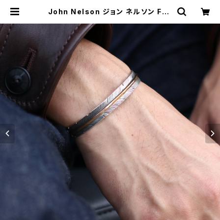
John Nelson ジョン ネルソン Fea
ther Bangle フェザーバングル ナ
バホ族 Navajo | MAVAZI マバジ