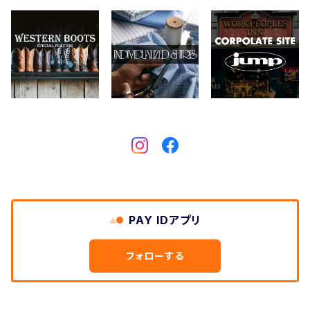
CHIPPS COMPANY
眼鏡、サングラス
Crescent Down Works
DARN TOUGH VERMONT
Dickies
DULUTH PACK
PAY IDアプリ
Easymoc
フォローする
FERNAND LEATHER