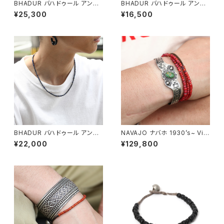
BHADUR バハドゥール アンテ
BHADUR バハドゥール アンテ
ィークブラックビーズネックレス
ィークターコイズ&アゲートビー
¥25,300
¥16,500
#abn094 Black 日本製
ズブレスレット #b130 日本製
瑪瑙
BHADUR バハドゥール アンテ
NAVAJO ナバホ 1930’s~ Vint
ィークラピスビーズネックレス #
age Navajo Snakes Bangle
¥22,000
¥129,800
abn092 Lapis 日本製
シルバーバングル スネーク ガラ
ガラ蛇 ヴィンテージ