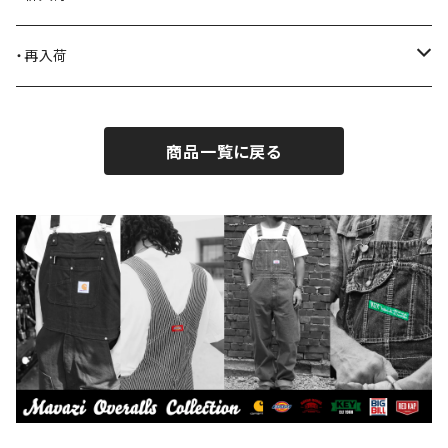
BLACK JACK BOOTS
ライター
2026.7.31
・再入荷
BROTHERBRIDGE
ステッカー
2026.7.14
2026.8.5
商品一覧に戻る
BY ROBERT JAMES
インテリア
2026.7.9
2026.7.30
CAMBER
エプロン
2026.7.6
2026.7.23
Carhartt
バイク用品
2026.6.29
2026.6.27
Collonil
ケア用品
2026.6.14
CONVERSE
本、写真集