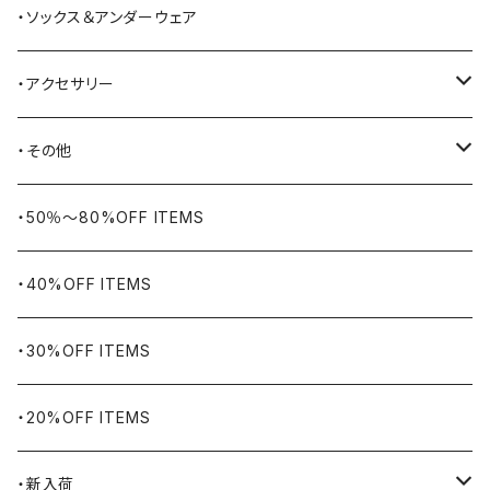
BAYSIDE
ブリーフケース
シュー用品
・ソックス＆アンダーウェア
BELSTAFF
ツールバッグ
・アクセサリー
BIG BILL
バングル・ブレスレット
・その他
WORKERS BIGDAY
リング
ヴィンテージ
・50％〜80%OFF ITEMS
BHADUR
ネックレス・ペンダント
アウトドア用品
・40%OFF ITEMS
Bills KHAKIS
ピンズ・ブローチ
ナバホラグ・ビンテージラグ
・30%OFF ITEMS
BLUCO
腕時計
ブランケット
・20%OFF ITEMS
Blundstone
食品
・新入荷