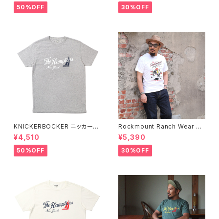
ツ 全2色
50%OFF
30%OFF
KNICKERBOCKER ニッカーボ
Rockmount Ranch Wear ロ
ッカー HEATHER GREY ハン
ックマウント ランチウェア Rock
¥4,510
¥5,390
プトン Tシャツ
mount Bronc Western T-Sh
irt 半袖Tシャツ 全3色
50%OFF
30%OFF