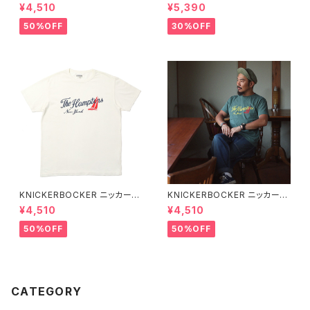
ッカー HEATHER GREY ハン
ックマウント ランチウェア Rock
¥4,510
¥5,390
プトン Tシャツ
mount Bronc Western T-Sh
irt 半袖Tシャツ 全3色
50%OFF
30%OFF
KNICKERBOCKER ニッカーボ
KNICKERBOCKER ニッカーボ
ッカー MILK ハンプトン Tシャ
ッカー GREEN ハンプトン Tシ
¥4,510
¥4,510
ツ
ャツ
50%OFF
50%OFF
CATEGORY