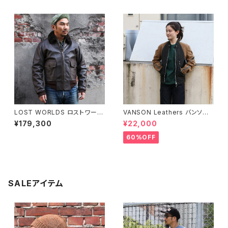
025 NEW VERSION
レザー ネイビーグレー
LOST WORLDS ロストワール
VANSON Leathers バンソン
ド G-1フライトジャケット Seal
レザー レディース スタンドカラ
¥179,300
¥22,000
Brown
ーワックスドジャケット BLACK/
TAN
60%OFF
SALEアイテム