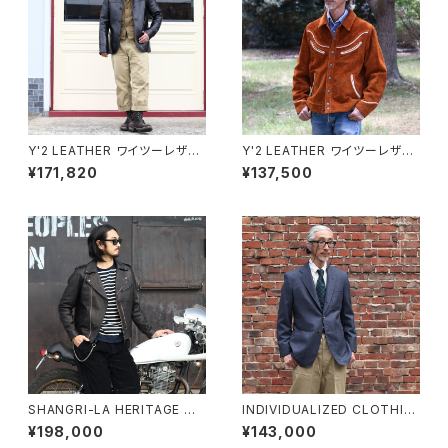
Y'2 LEATHER ワイツーレザー
Y'2 LEATHER ワイツーレザー
ANILINE STEER ROUNDED
ステアラフアウトサドルホースウ
¥171,820
¥137,500
HEM CAR COAT アニリンステ
エスタンシャツジャケット WJ-0
アラウンドヘムカーコート LSC-
4 キャメル
76-C サイズ44
SHANGRI-LA HERITAGE シ
INDIVIDUALIZED CLOTHIN
ャングリラヘリテージ “CHIOD
G インディビジュアライズドクロ
¥198,000
¥143,000
O” レザージャケット ブラック 2
ージング ウールホップサックブ