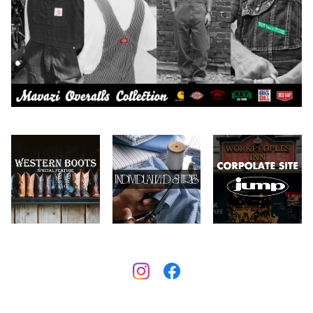
Carhartt
バイク用品
2026.6.29
2026.7.23
Collonil
ケア用品
2026.6.27
CONVERSE
本、写真集
CHIPPS COMPANY
眼鏡、サングラス
Crescent Down Works
DARN TOUGH VERMONT
Dickies