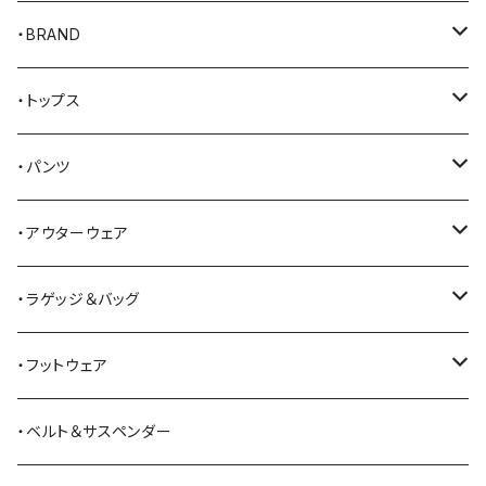
・BRAND
AKER
・トップス
Alden
Tシャツ
・パンツ
ALFONSO'S OF HOLLYWOOD LEATHER
シャツ
ジーンズ
・アウターウェア
All American Khakis
ベスト
ワークパンツ
コート
・ラゲッジ＆バッグ
American Optical
セーター
オーバーオール
ジャケット
トートバッグ
・フットウェア
ANDERSON BEAN BOOT CO.
スウェットシャツ
ミリタリーパンツ
ベスト
ショルダーバッグ
ブーツ
・ベルト＆サスペンダー