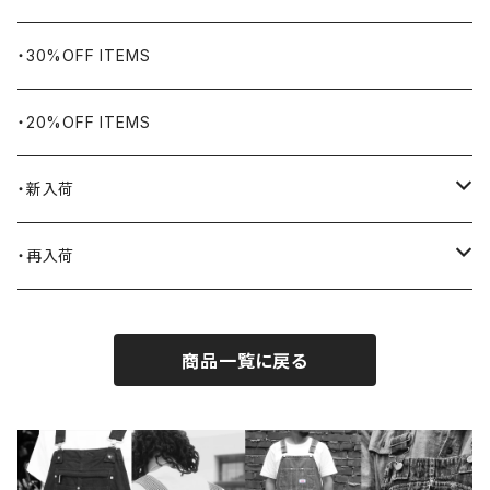
Bills KHAKIS
ピンズ・ブローチ
ナバホラグ・ビンテージラグ
・30%OFF ITEMS
BLUCO
腕時計
ブランケット
・20%OFF ITEMS
Blundstone
食品
・新入荷
BLACK JACK BOOTS
ライター
2026.7.31
・再入荷
BROTHERBRIDGE
ステッカー
2026.7.14
2026.8.8
商品一覧に戻る
BY ROBERT JAMES
インテリア
2026.7.9
2026.8.5
CAMBER
エプロン
2026.7.6
2026.7.30