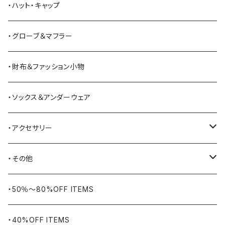
Bass Pro Shops
カーディガン
ツナギ
リュック・バックパック
スニーカー
・ハット・キャップ
BATTLE LAKE
パーカー
ジャージ・スウェット
ボストンバッグ・ダッフルバッグ
サンダル
・グローブ＆マフラー
Barbour
ハーフパンツ・ショートパンツ
ヒップバッグ・ファニーパック
その他シューズ
・財布＆ファッション小物
BAYSIDE
ブリーフケース
シュー用品
・ソックス＆アンダーウェア
BELSTAFF
ツールバッグ
・アクセサリー
BIG BILL
バングル・ブレスレット
・その他
WORKERS BIGDAY
リング
ヴィンテージ
・50％〜80%OFF ITEMS
BHADUR
ネックレス・ペンダント
アウトドア用品
・40%OFF ITEMS