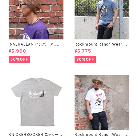
INVERALLAN インバーアラン 1
Rockmount Ranch Wear ロ
00%ピュアウール ニットキャッ
ックマウント ランチウェア Chie
¥5,990
¥5,775
プ 全8色
f Western T-Shirt 半袖Tシャ
ツ 全2色
50%OFF
30%OFF
KNICKERBOCKER ニッカーボ
Rockmount Ranch Wear ロ