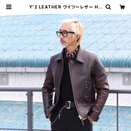
Y'2 LEATHER ワイツーレザー HA
ND DYED HORSE DOUBLE RIDE
RS ハンドデッドホースダブルライダ
ース BLACKBROWN HR-56 | M
AVAZI マバジ