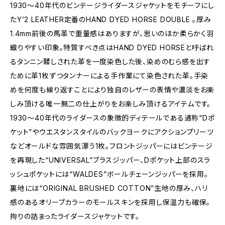
1930〜40年代のビンテージライダースジャケットをモチーフにし
たY’2 LEATHER定番のHAND DYED HORSE DOUBLE 。厚み
1.4mm前後の馬革で重量感はありますが、思いのほか柔らかく羽
織りやすい印象。特質すべき点はHAND DYED HORSEと呼ばれ
るタンニン鞣しされた革を一度染色した後、染めのむら感を出す
ために革1枚ずつタンナーによる手作業にて染色された革。手染
めを何度も繰り返すことにより独自のレザーの表情や濃淡をお楽
しみ頂ける唯一無二の仕上がりをお楽しみ頂けるアイテムです。
1930〜40年代のライダースの象徴的ディテールである通称“Dポ
ケット”やウエスタンスタイルのバックヨークにアクションプリーツ
などオールドな雰囲気漂う1枚。フロントジッパーにはビンテージ
を再現した“UNIVERSAL”ブラスジッパー、Dポケット上部のスラ
ッシュポケットには“WALDES”ボールチェーンジッパーを採用。
裏地には“ORIGINAL BRUSHED COTTON”生地の厚み、ハリ
感のあるオリーブカラーのモールスキンを採用し保温力も確保。
拘りの詰まったライダースジャケットです。