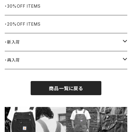
Bills KHAKIS
ピンズ・ブローチ
ナバホラグ・ビンテージラグ
・30%OFF ITEMS
BLUCO
腕時計
ブランケット
・20%OFF ITEMS
Blundstone
食品
・新入荷
BLACK JACK BOOTS
ライター
2026.7.31
・再入荷
BROTHERBRIDGE
ステッカー
2026.7.14
2026.8.5
商品一覧に戻る
BY ROBERT JAMES
インテリア
2026.7.9
2026.7.30
CAMBER
エプロン
2026.7.6
2026.7.23
Carhartt
バイク用品
2026.6.29
2026.6.27