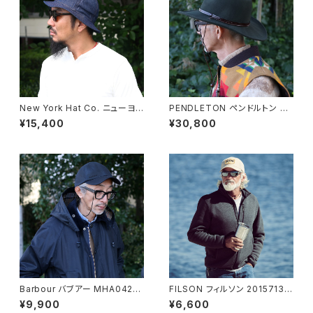
New York Hat Co. ニューヨ
PENDLETON ペンドルトン CA
ークハット DENIM STITCH T
RINA HAT ピュアウール フェル
¥15,400
¥30,800
ENNIS 3024 デニムステッチテ
トハット SPRUCE チンストラッ
ニスハット 全2色
プ付 アメリカ製 USA製
Barbour バブアー MHA0423
FILSON フィルソン 20157134
プレストベリー スポーツ キャッ
メッシュロガーキャップ 全3色
¥9,900
¥6,600
プ 帽子 全3色