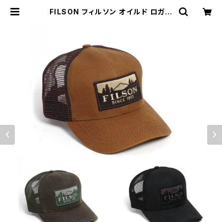
FILSON フィルソン オイルド ロガー
メッシュキャップ Waxed Logger M
esh Cap 全3色 #11030237 | MA
VAZI マバジ