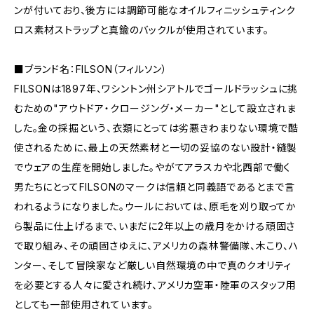
ンが付いており、後方には調節可能なオイルフィニッシュティンク
ロス素材ストラップと真鍮のバックルが使用されています。
■ブランド名：FILSON（フィルソン）
FILSONは1897年、ワシントン州シアトルでゴールドラッシュに挑
むための"アウトドア・クロージング・メーカー"として設立されま
した。金の採掘という、衣類にとっては劣悪きわまりない環境で酷
使されるために、最上の天然素材と一切の妥協のない設計・縫製
でウェアの生産を開始しました。やがてアラスカや北西部で働く
男たちにとってFILSONのマークは信頼と同義語であるとまで言
われるようになりました。ウールにおいては、原毛を刈り取ってか
ら製品に仕上げるまで、いまだに2年以上の歳月をかける頑固さ
で取り組み、その頑固さゆえに、アメリカの森林警備隊、木こり、ハ
ンター、そして冒険家など厳しい自然環境の中で真のクオリティ
を必要とする人々に愛され続け、アメリカ空軍・陸軍のスタッフ用
としても一部使用されています。