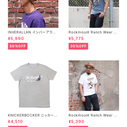
INVERALLAN インバーアラン 1
Rockmount Ranch Wear ロ
00%ピュアウール ニットキャッ
ックマウント ランチウェア Chie
¥5,990
¥5,775
プ 全8色
f Western T-Shirt 半袖Tシャ
ツ 全2色
50%OFF
30%OFF
KNICKERBOCKER ニッカーボ
Rockmount Ranch Wear ロ
ッカー HEATHER GREY ハン
ックマウント ランチウェア Rock
¥4,510
¥5,390
プトン Tシャツ
mount Bronc Western T-Sh