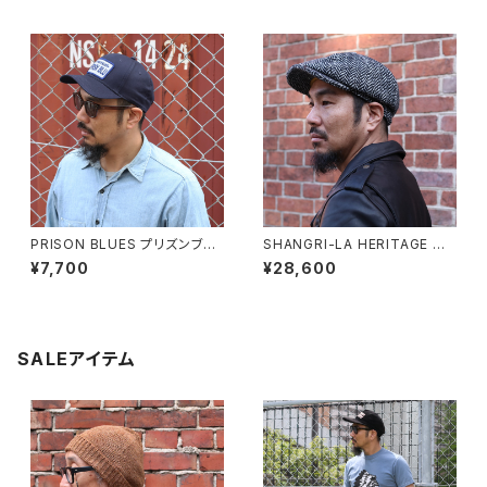
PRISON BLUES プリズンブル
SHANGRI-LA HERITAGE シ
ース #755 ベースボールキャッ
ャングリラ ヘリテージ ““Outla
¥7,700
¥28,600
プ BRUSHED NAVY BLACK
w”8 Panel Riders Cap アウ
全2色
トロー8パネルライダーズキャッ
プ 全3色
SALEアイテム