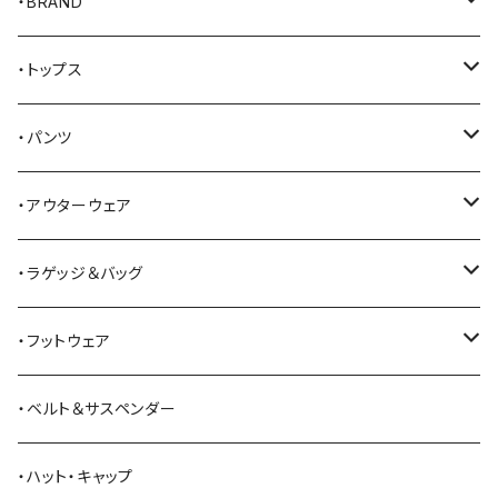
・BRAND
AKER
・トップス
Alden
Tシャツ
・パンツ
ALFONSO'S OF HOLLYWOOD LEATHER
シャツ
ジーンズ
・アウターウェア
All American Khakis
ベスト
ワークパンツ
コート
・ラゲッジ＆バッグ
American Optical
セーター
オーバーオール
ジャケット
トートバッグ
・フットウェア
ANDERSON BEAN BOOT CO.
スウェットシャツ
ミリタリーパンツ
ベスト
ショルダーバッグ
ブーツ
・ベルト＆サスペンダー
Bass Pro Shops
カーディガン
ツナギ
リュック・バックパック
スニーカー
・ハット・キャップ