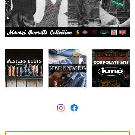
Collonil
ケア用品
2026.6.14
CONVERSE
本、写真集
CHIPPS COMPANY
眼鏡、サングラス
Crescent Down Works
DARN TOUGH VERMONT
Dickies
DULUTH PACK