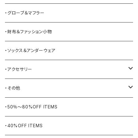
BATTLE LAKE
パーカー
ジャージ・スウェット
ボストンバッグ・ダッフルバッグ
サンダル
・グローブ＆マフラー
Barbour
ハーフパンツ・ショートパンツ
ヒップバッグ・ファニーパック
その他シューズ
・財布＆ファッション小物
BAYSIDE
ブリーフケース
シュー用品
・ソックス＆アンダーウェア
BELSTAFF
ツールバッグ
・アクセサリー
BIG BILL
バングル・ブレスレット
・その他
WORKERS BIGDAY
リング
ヴィンテージ
・50％〜80%OFF ITEMS
BHADUR
ネックレス・ペンダント
アウトドア用品
・40%OFF ITEMS