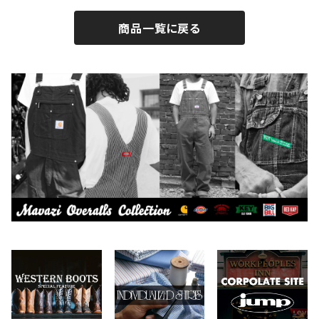
BROTHERBRIDGE
ステッカー
2026.7.14
2026.8.5
商品一覧に戻る
BY ROBERT JAMES
インテリア
2026.7.9
2026.7.30
CAMBER
エプロン
2026.7.6
2026.7.23
Carhartt
バイク用品
2026.6.29
2026.6.27
Collonil
ケア用品
2026.6.14
CONVERSE
本、写真集
CHIPPS COMPANY
眼鏡、サングラス
Crescent Down Works