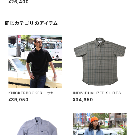
¥26,400
ton Shirt ドビーレーヨンコット
ン半袖シャツ
同じカテゴリのアイテム
KNICKERBOCKER ニッカーボ
INDIVIDUALIZED SHIRTS イ
ッカー Madison Cotton Polo
ンディビジュアライズドシャツ B
¥39,050
¥34,650
マディソンコットンポロ ポロシャ
ASIL ポップオーバーシャツ プ
ツ 半袖
ルオーバー