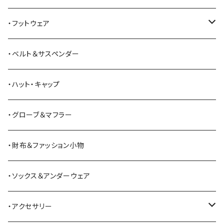
American Optical
セーター
オーバーオール
ジャケット
トートバッグ
・フットウェア
ANDERSON BEAN BOOT CO.
スウェットシャツ
ミリタリーパンツ
ベスト
ショルダーバッグ
ブーツ
・ベルト＆サスペンダー
Bass Pro Shops
カーディガン
ツナギ
リュック・バックパック
スニーカー
・ハット・キャップ
BATTLE LAKE
パーカー
ジャージ・スウェット
ボストンバッグ・ダッフルバッグ
サンダル
・グローブ＆マフラー
Barbour
ハーフパンツ・ショートパンツ
ヒップバッグ・ファニーパック
その他シューズ
・財布＆ファッション小物
BAYSIDE
ブリーフケース
シュー用品
・ソックス＆アンダーウェア
BELSTAFF
ツールバッグ
・アクセサリー