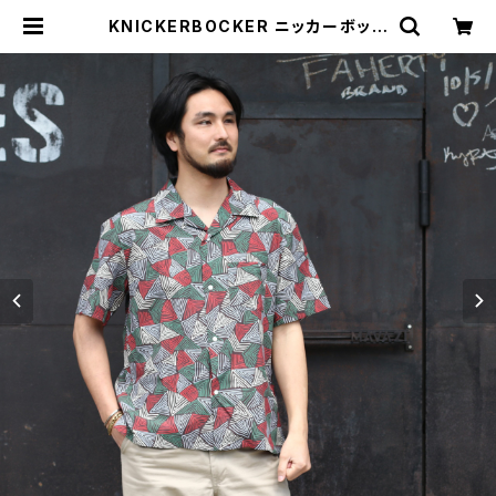
KNICKERBOCKER ニッカーボッカ
ー Doodle Rayon ＆ Cotton Shi
rt ドビーレーヨンコットン半袖シャツ
| MAVAZI マバジ