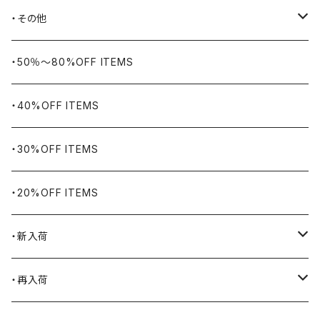
BIG BILL
バングル・ブレスレット
・その他
WORKERS BIGDAY
リング
ヴィンテージ
・50％〜80%OFF ITEMS
BHADUR
ネックレス・ペンダント
アウトドア用品
・40%OFF ITEMS
Bills KHAKIS
ピンズ・ブローチ
ナバホラグ・ビンテージラグ
・30%OFF ITEMS
BLUCO
腕時計
ブランケット
・20%OFF ITEMS
Blundstone
食品
・新入荷
BLACK JACK BOOTS
ライター
2026.7.31
・再入荷