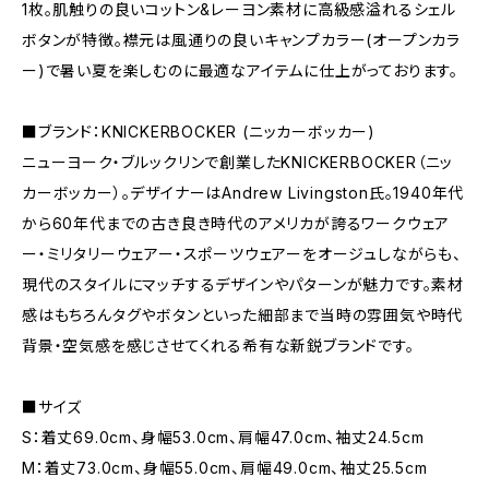
1枚。肌触りの良いコットン&レーヨン素材に高級感溢れるシェル
ボタンが特徴。襟元は風通りの良いキャンプカラー(オープンカラ
ー)で暑い夏を楽しむのに最適なアイテムに仕上がっております。
■ブランド：KNICKERBOCKER (ニッカーボッカー)
ニューヨーク・ブルックリンで創業したKNICKERBOCKER（ニッ
カーボッカー）。デザイナーはAndrew Livingston氏。1940年代
から60年代までの古き良き時代のアメリカが誇るワークウェア
ー・ミリタリーウェアー・スポーツウェアーをオージュしながらも、
現代のスタイルにマッチするデザインやパターンが魅力です。素材
感はもちろんタグやボタンといった細部まで当時の雰囲気や時代
背景・空気感を感じさせてくれる希有な新鋭ブランドです。
■サイズ
S：着丈69.0cm、身幅53.0cm、肩幅47.0cm、袖丈24.5cm
M：着丈73.0cm、身幅55.0cm、肩幅49.0cm、袖丈25.5cm