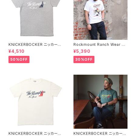
KNICKERBOCKER ニッカーボ
Rockmount Ranch Wear ロ
ッカー HEATHER GREY ハン
ックマウント ランチウェア Rock
¥4,510
¥5,390
プトン Tシャツ
mount Bronc Western T-Sh
irt 半袖Tシャツ 全3色
50%OFF
30%OFF
KNICKERBOCKER ニッカーボ
KNICKERBOCKER ニッカーボ