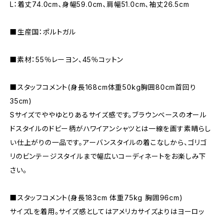
L：着丈74.0cm、身幅59.0cm、肩幅51.0cm、袖丈26.5cm
■生産国：ポルトガル
■素材：55％レーヨン、45％コットン
■スタッフコメント(身長168cm体重50kg胸囲80cm首回り
35cm)
Sサイズでややゆとりあるサイズ感です。ブラウンベースのオール
ドスタイルのドビー柄がハワイアンシャツとは一線を画す素晴らし
い仕上がりの一品です。アーバンスタイルの着こなしから、ゴリゴ
リのビンテージスタイルまで幅広いコーディネートをお楽しみ下
さい。
■スタッフコメント(身長183cm 体重75kg 胸囲96cm)
サイズLを着用。サイズ感としてはアメリカサイズよりはヨーロッ