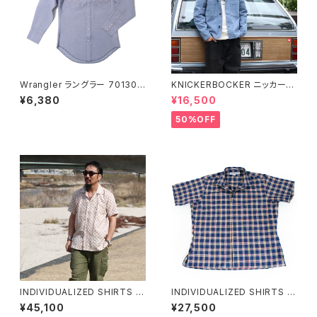
Wrangler ラングラー 70130M
KNICKERBOCKER ニッカーボ
W シャンブレー 長袖シャツ ウ
ッカー コーデュロイチョアシャツ
¥6,380
¥16,500
エスタンシャツ
全2色
50%OFF
INDIVIDUALIZED SHIRTS イ
INDIVIDUALIZED SHIRTS イ
ンディビジュアライズドシャツ Vi
ンディビジュアライズドシャツ キ
¥45,100
¥27,500
ntage Linen Camp Collar S
ャンプカラー コットン チェック