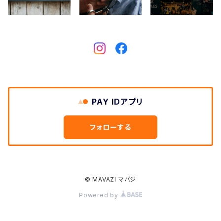
DARN TOUGH VERMONT
Dickies
DULUTH PACK
PAY IDアプリ
Easymoc
フォローする
FERNAND LEATHER
FILSON
© MAVAZI マバジ
Powered by
FOX RIVER