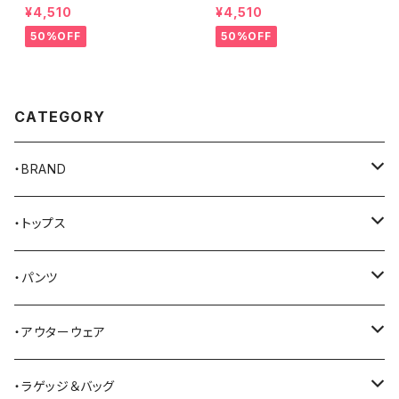
ッカー MILK ハンプトン Tシャ
ッカー GREEN ハンプトン Tシ
¥4,510
¥4,510
ツ
ャツ
50%OFF
50%OFF
CATEGORY
・BRAND
AKER
・トップス
Alden
Tシャツ
・パンツ
ALFONSO'S OF HOLLYWOOD LEATHER
シャツ
ジーンズ
・アウターウェア
All American Khakis
ベスト
ワークパンツ
コート
・ラゲッジ＆バッグ