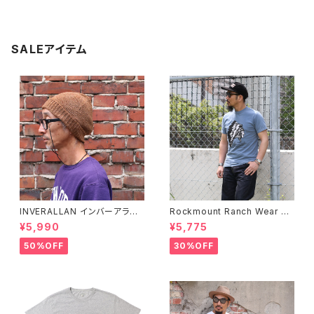
hirts Beige Pattern ヴィンテ
半袖シャツ Camp Collar S/S
ージリネンキャンプカラー半袖
Shirts Athletic Fit
シャツ
SALEアイテム
INVERALLAN インバーアラン 1
Rockmount Ranch Wear ロ
00%ピュアウール ニットキャッ
ックマウント ランチウェア Chie
¥5,990
¥5,775
プ 全8色
f Western T-Shirt 半袖Tシャ
ツ 全2色
50%OFF
30%OFF