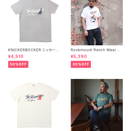
KNICKERBOCKER ニッカーボ
Rockmount Ranch Wear ロ
ッカー HEATHER GREY ハン
ックマウント ランチウェア Rock
¥4,510
¥5,390
プトン Tシャツ
mount Bronc Western T-Sh
irt 半袖Tシャツ 全3色
50%OFF
30%OFF