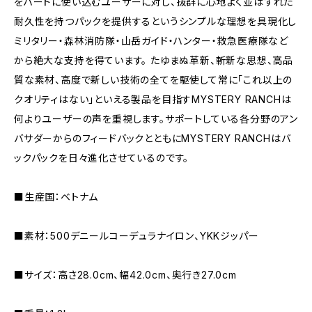
をハードに使い込むユーザーに対し、抜群に心地よく並はずれた
耐久性を持つパックを提供するというシンプルな理想を具現化し
ミリタリー・森林消防隊・山岳ガイド・ハンター・救急医療隊など
から絶大な支持を得ています。 たゆまぬ革新、斬新な思想、高品
質な素材、高度で新しい技術の全てを駆使して常に「これ以上の
クオリティはない」といえる製品を目指すMYSTERY RANCHは
何よりユーザーの声を重視します。サポートしている各分野のアン
バサダーからのフィードバックとともにMYSTERY RANCHはバ
ックパックを日々進化させているのです。
■生産国：ベトナム
■素材：500デニールコーデュラナイロン、YKKジッパー
■サイズ：高さ28.0cm、幅42.0cm、奥行き27.0cm