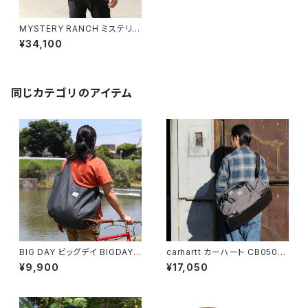
MYSTERY RANCH ミステリー
ランチ MYSTERY RANCH ミ
¥34,100
ステリーランチ 3 Way 18 Exp
andable Briefcase 3ウェイ
バックパック ショルダーバッグ ブ
リーフケース
同じカテゴリのアイテム
BIG DAY ビッグデイ BIGDAY
carhartt カーハート CB0501
DENIM UTILITY BAG デニム
35L Classic Duffel ダッフル
¥9,900
¥17,050
ユーティリティバッグ ショルダー
バッグ 全3色
日本製 岡山デニム