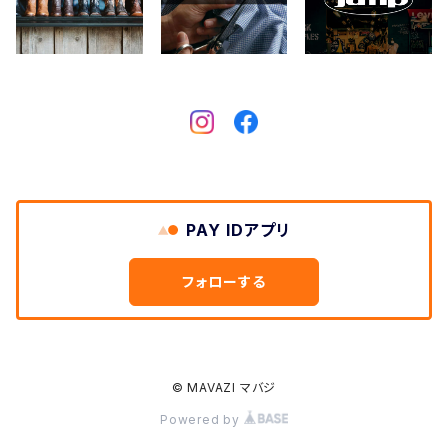
Crescent Down Works
DARN TOUGH VERMONT
Dickies
DULUTH PACK
PAY IDアプリ
Easymoc
フォローする
FERNAND LEATHER
FILSON
© MAVAZI マバジ
Powered by
FOX RIVER