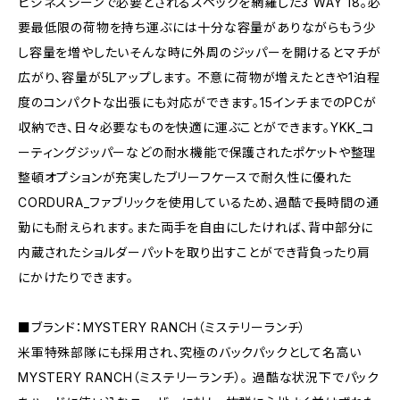
ビジネスシーンで必要とされるスペックを網羅した3 WAY 18。必
要最低限の荷物を持ち運ぶには十分な容量がありながらもう少
し容量を増やしたいそんな時に外周のジッパーを開けるとマチが
広がり、容量が5Lアップします。 不意に荷物が増えたときや1泊程
度のコンパクトな出張にも対応ができます。15インチまでのPCが
収納でき、日々必要なものを快適に運ぶことができます。YKK_コ
ーティングジッパーなどの耐水機能で保護されたポケットや整理
整頓オプションが充実したブリーフケースで耐久性に優れた
CORDURA_ファブリックを使用しているため、過酷で長時間の通
勤にも耐えられます。また両手を自由にしたければ、背中部分に
内蔵されたショルダーパットを取り出すことができ背負ったり肩
にかけたりできます。
■ブランド：MYSTERY RANCH（ミステリーランチ）
米軍特殊部隊にも採用され、究極のバックパックとして名高い
MYSTERY RANCH（ミステリーランチ）。 過酷な状況下でパック