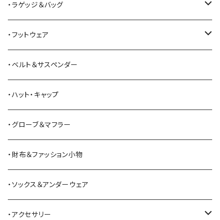
All American Khakis
ベスト
ワークパンツ
コート
・ラゲッジ＆バッグ
American Optical
セーター
オーバーオール
ジャケット
トートバッグ
・フットウェア
ANDERSON BEAN BOOT CO.
スウェットシャツ
ミリタリーパンツ
ベスト
ショルダーバッグ
ブーツ
・ベルト＆サスペンダー
Bass Pro Shops
カーディガン
ツナギ
リュック・バックパック
スニーカー
・ハット・キャップ
BATTLE LAKE
パーカー
ジャージ・スウェット
ボストンバッグ・ダッフルバッグ
サンダル
・グローブ＆マフラー
Barbour
ハーフパンツ・ショートパンツ
ヒップバッグ・ファニーパック
その他シューズ
・財布＆ファッション小物
BAYSIDE
ブリーフケース
シュー用品
・ソックス＆アンダーウェア
BELSTAFF
ツールバッグ
・アクセサリー