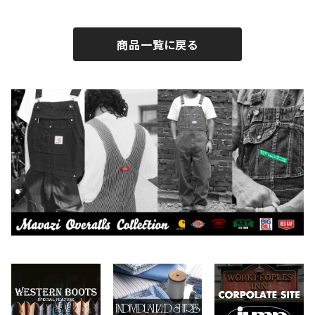
BROTHERBRIDGE
ステッカー
2026.7.14
2026.8.5
商品一覧に戻る
BY ROBERT JAMES
インテリア
2026.7.9
2026.7.30
CAMBER
エプロン
2026.7.6
2026.7.23
Carhartt
バイク用品
2026.6.29
2026.6.27
Collonil
ケア用品
2026.6.14
CONVERSE
本、写真集
CHIPPS COMPANY
眼鏡、サングラス