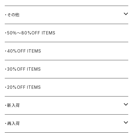
BIG BILL
バングル・ブレスレット
・その他
WORKERS BIGDAY
リング
ヴィンテージ
・50％〜80%OFF ITEMS
BHADUR
ネックレス・ペンダント
アウトドア用品
・40%OFF ITEMS
Bills KHAKIS
ピンズ・ブローチ
ナバホラグ・ビンテージラグ
・30%OFF ITEMS
BLUCO
腕時計
ブランケット
・20%OFF ITEMS
Blundstone
食品
・新入荷
BLACK JACK BOOTS
ライター
2026.7.31
・再入荷