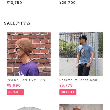
ランチ BINDLE 20 ビンドル シ
18 Inch Molded Base Heav
¥13,750
¥29,700
ョルダーバッグ トートバッグ 全3
yweight Tool Bag レガシー
色
ツールバッグ 18インチ
SALEアイテム
INVERALLAN インバーアラン 1
Rockmount Ranch Wear ロ
00%ピュアウール ニットキャッ
ックマウント ランチウェア Chie
¥5,990
¥5,775
プ 全8色
f Western T-Shirt 半袖Tシャ
ツ 全2色
50%OFF
30%OFF