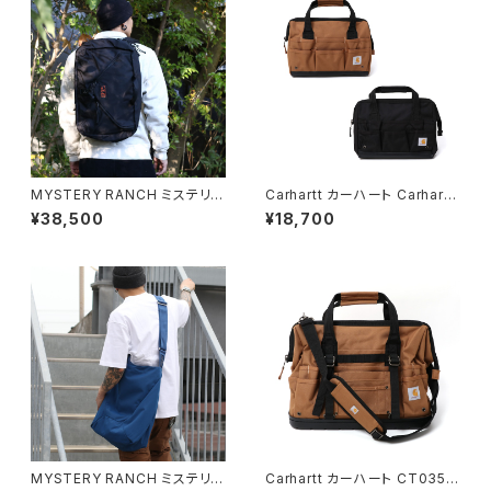
MYSTERY RANCH ミステリー
Carhartt カーハート Carhartt
ランチ 3 Way 27 Expandabl
カーハート CT0351 14 Inch 2
¥38,500
¥18,700
e Briefcase 3ウェイ バックパ
5 Pocket Heavyweight To
ック ショルダーバッグ ブリーフ
ol Bag レガシーツールバッグ
ケース
全2色
MYSTERY RANCH ミステリー
Carhartt カーハート CT0354