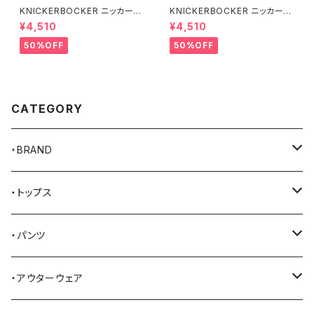
KNICKERBOCKER ニッカーボ
KNICKERBOCKER ニッカーボ
ッカー MILK ハンプトン Tシャ
ッカー GREEN ハンプトン Tシ
¥4,510
¥4,510
ツ
ャツ
50%OFF
50%OFF
CATEGORY
・BRAND
AKER
・トップス
Alden
Tシャツ
・パンツ
ALFONSO'S OF HOLLYWOOD LEATHER
シャツ
ジーンズ
・アウターウェア